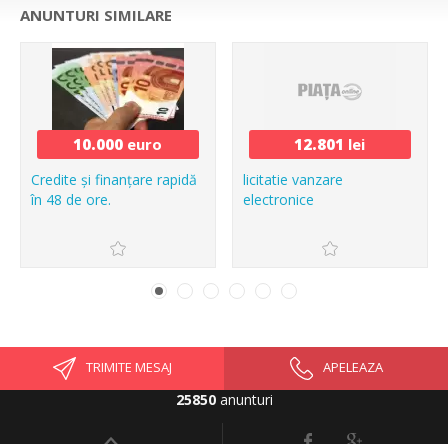
ANUNTURI SIMILARE
10.000
euro
12.801
lei
Credite și finanțare rapidă
licitatie vanzare
în 48 de ore.
electronice
TRIMITE MESAJ
APELEAZA
25850
anunturi