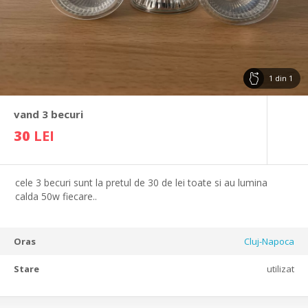
1
din
1
vand 3 becuri
30
LEI
cele 3 becuri sunt la pretul de 30 de lei toate si au lumina
calda 50w fiecare..
Oras
Cluj-Napoca
Stare
utilizat