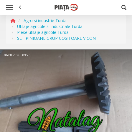
Agro si industrie Turda
Utilaje agricole si industriale Turda
Piese utilaje agricole Turda
SET PINIOANE GRUP COSITOARE VICON
06.08.2026
09:25