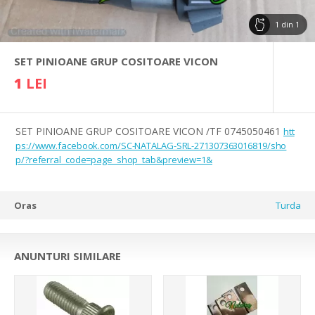
1
din
1
SET PINIOANE GRUP COSITOARE VICON
1
LEI
SET PINIOANE GRUP COSITOARE VICON /TF 0745050461
htt
ps://www.facebook.com/SC-NATALAG-SRL-271307363016819/sho
p/?referral_code=page_shop_tab&preview=1&
Oras
Turda
ANUNTURI SIMILARE