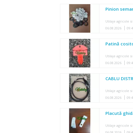
Pinion sema
Utilaje agricole si
06.08.2026
09:
Patină cosi
Utilaje agricole si
06.08.2026
09:
CABLU DIST
Utilaje agricole si
06.08.2026
09:
Placută ghi
Utilaje agricole si
06.08.2026
09: