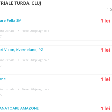
TRIALE TURDA, CLUJ
1
lei
are Fella SM
 industriale
Piese utilaje agricole
07
1
lei
ori Vicon, Kverneland, PZ
 industriale
Piese utilaje agricole
37
1
lei
one
 industriale
Piese utilaje agricole
35
1
lei
MANATOARE AMAZONE