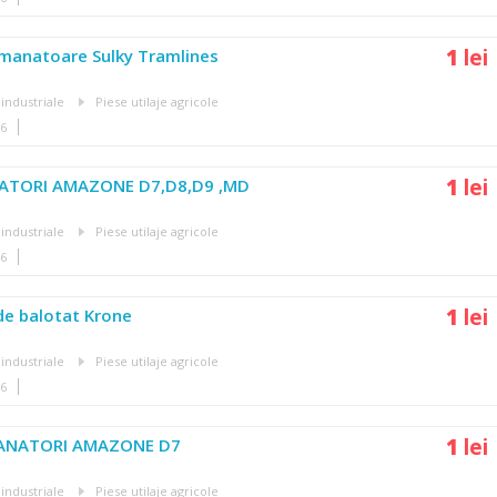
1
lei
emanatoare Sulky Tramlines
 industriale
Piese utilaje agricole
46
1
lei
NATORI AMAZONE D7,D8,D9 ,MD
 industriale
Piese utilaje agricole
46
1
lei
de balotat Krone
 industriale
Piese utilaje agricole
46
1
lei
ANATORI AMAZONE D7
 industriale
Piese utilaje agricole