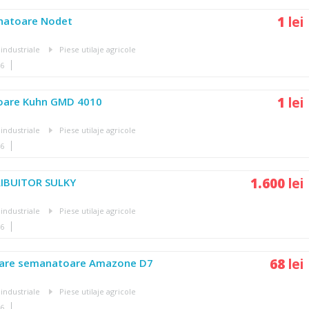
1
lei
natoare Nodet
 industriale
Piese utilaje agricole
46
1
lei
toare Kuhn GMD 4010
 industriale
Piese utilaje agricole
46
1.600
lei
RIBUITOR SULKY
 industriale
Piese utilaje agricole
46
68
lei
dare semanatoare Amazone D7
 industriale
Piese utilaje agricole
46