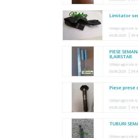
Limitator s
Utilaje agricole si
06.08.2026
09:
PIESE SEMA
8,AIRSTAR
Utilaje agricole si
06.08.2026
09:
Piese prese 
Utilaje agricole si
06.08.2026
09:
TUBURI SEM
Utilaje agricole si