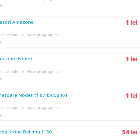
46
1
lei
natori Amazone
 industriale
Piese utilaje agricole
46
1
lei
nătoare Nodet
 industriale
Piese utilaje agricole
46
1
lei
natoare Nodet tf 0745050461
 industriale
Piese utilaje agricole
46
54
lei
esa Krone Bellima f130