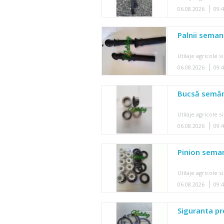
06.08.2026
09:
Palnii sema
Utilaje agricole si
06.08.2026
09:
Bucsă semă
Utilaje agricole si
06.08.2026
09:
Pinion sema
Utilaje agricole si
06.08.2026
09:
Siguranta pr