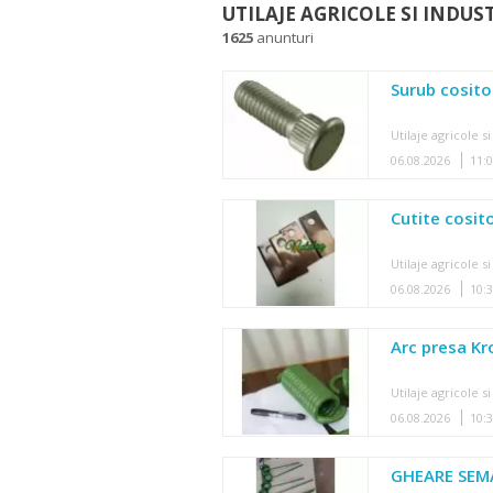
UTILAJE AGRICOLE SI INDUS
1625
anunturi
Surub cosito
Utilaje agricole si
06.08.2026
11:
Cutite cosit
Utilaje agricole si
06.08.2026
10:
Arc presa Kr
Utilaje agricole si
06.08.2026
10:
GHEARE SE