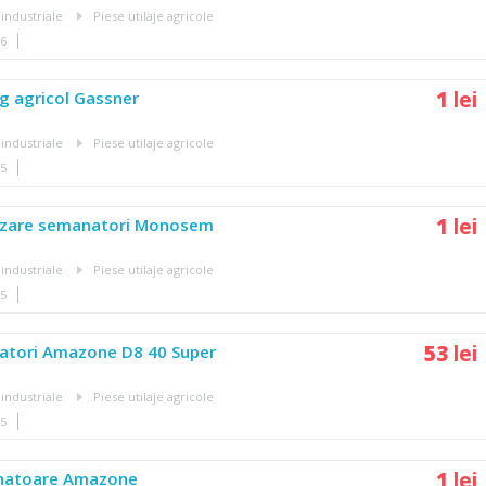
 industriale
Piese utilaje agricole
46
1
lei
g agricol Gassner
 industriale
Piese utilaje agricole
45
1
lei
ilizare semanatori Monosem
 industriale
Piese utilaje agricole
45
53
lei
atori Amazone D8 40 Super
 industriale
Piese utilaje agricole
45
1
lei
anatoare Amazone