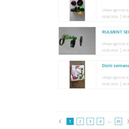
Utilaje agricole si
06.08.2026
09:
RULMENT SE
Utilaje agricole si
06.08.2026
09:
Dinti seman
Utilaje agricole si
06.08.2026
09:
...
1
2
3
4
65