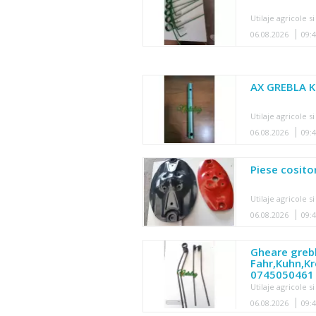
Utilaje agricole si
06.08.2026
09:
AX GREBLA 
Utilaje agricole si
06.08.2026
09:
Piese cosito
Utilaje agricole si
06.08.2026
09:
Gheare grebl
Fahr,Kuhn,Kr
0745050461
Utilaje agricole si
06.08.2026
09: