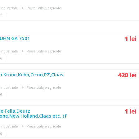
 industriale
Piese utilaje agricole
47
1
lei
KUHN GA 7501
 industriale
Piese utilaje agricole
46
420
lei
ri Krone,Kuhn,Cicon,PZ,Claas
 industriale
Piese utilaje agricole
46
1
lei
e Fella,Deutz
one.New Holland,Claas etc. tf
 industriale
Piese utilaje agricole
46