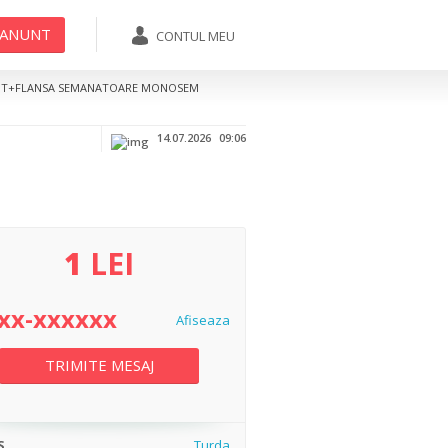
 ANUNT
CONTUL MEU
07xx-xxxxxx
TRIMITE MESAJ
T+FLANSA SEMANATOARE MONOSEM
Afiseaza
14.07.2026
09:06
1
LEI
xx-xxxxxx
Afiseaza
TRIMITE MESAJ
S
Turda