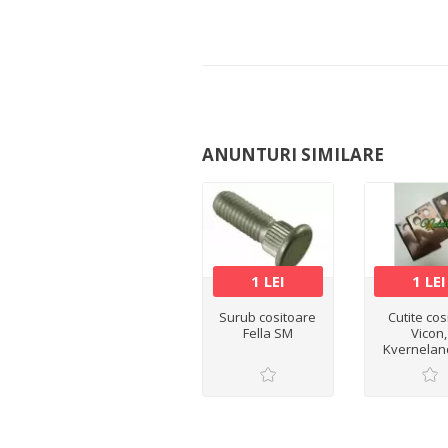
ANUNTURI SIMILARE
1 LEI
1 LEI
Surub cositoare
Cutite cos
Fella SM
Vicon,
Kvernelan