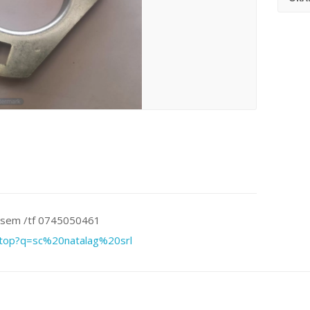
osem /tf 0745050461
/top?q=sc%20natalag%20srl