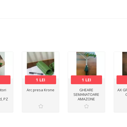
1 LEI
1 LEI
itori
Arc presa Krone
GHEARE
AX G
SEMANATOARE
d, PZ
AMAZONE