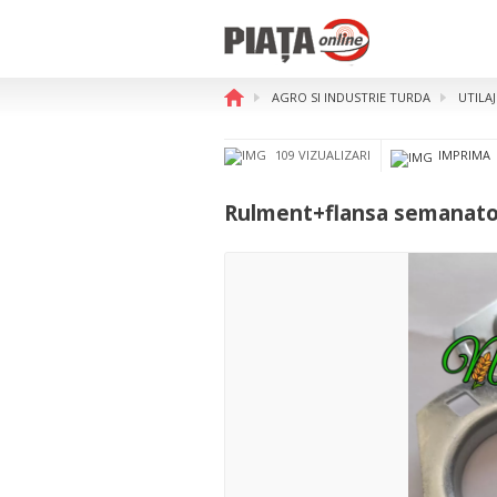
AGRO SI INDUSTRIE TURDA
UTILA
Rulment+flansa semanatoa
109 VIZUALIZARI
IMPRIMA
Rulment+flansa semanat