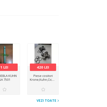
1 LEI
420 LEI
REBLA KUHN
Piese cositori
GA 7501
Krone,Kuhn,Cicon,PZ,Claas
VEZI TOATE