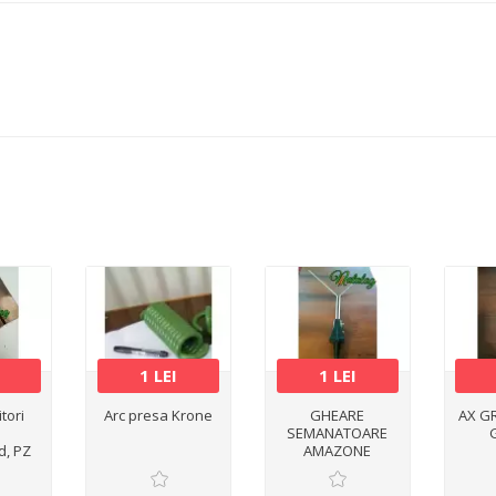
1 LEI
1 LEI
itori
Arc presa Krone
GHEARE
AX G
SEMANATOARE
d, PZ
AMAZONE