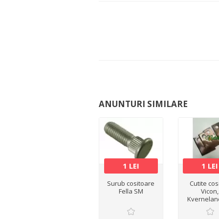
ANUNTURI SIMILARE
1 LEI
1 LEI
Surub cositoare
Cutite cos
Fella SM
Vicon,
Kvernelan