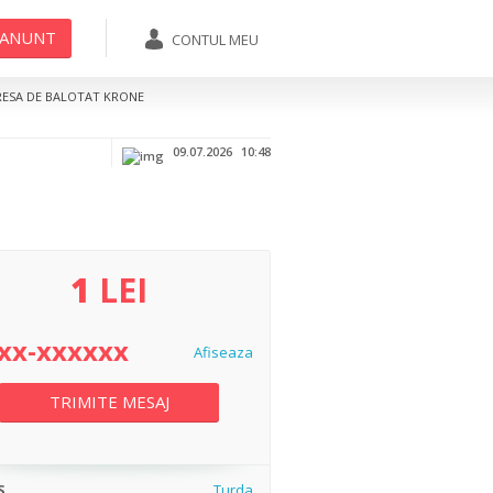
 ANUNT
CONTUL MEU
07xx-xxxxxx
TRIMITE MESAJ
RESA DE BALOTAT KRONE
Afiseaza
09.07.2026
10:48
1
LEI
xx-xxxxxx
Afiseaza
TRIMITE MESAJ
S
Turda