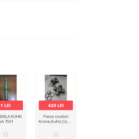
1 LEI
420 LEI
REBLA KUHN
Piese cositori
GA 7501
Krone,Kuhn,Cicon,PZ,Claas