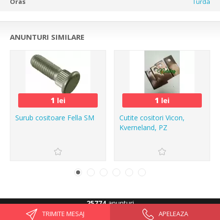
Oras
Turda
ANUNTURI SIMILARE
1
lei
1
lei
Surub cositoare Fella SM
Cutite cositori Vicon,
Kverneland, PZ
25774
anunturi
TRIMITE MESAJ
APELEAZA