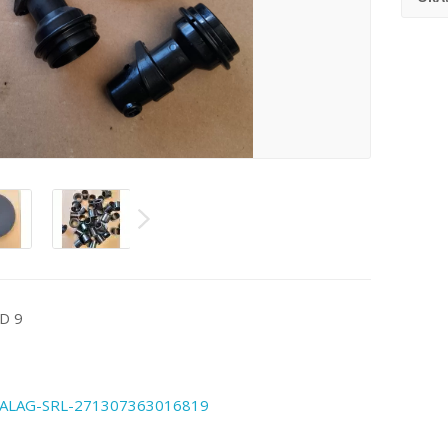
D 9
ATALAG-SRL-271307363016819