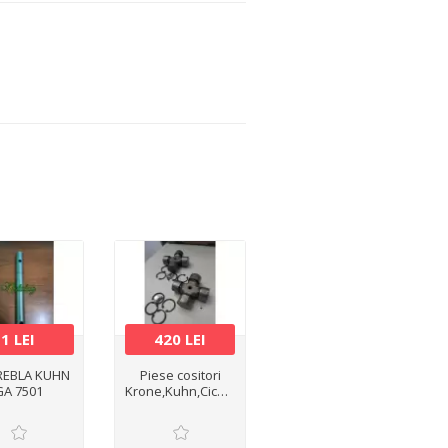
1 LEI
420 LEI
REBLA KUHN
Piese cositori
GA 7501
Krone,Kuhn,Cicon,PZ,Claas