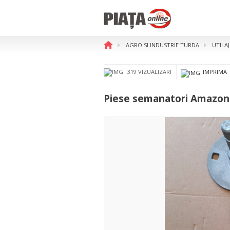
AGRO SI INDUSTRIE TURDA
UTILA
Piese semanatori Amazone D 
319 VIZUALIZARI
IMPRIMA
Piese semanatori Amazone