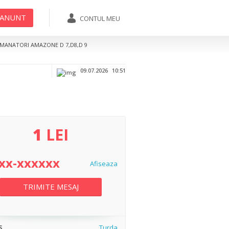
 ANUNT
CONTUL MEU
07xx-xxxxxx
TRIMITE MESAJ
EMANATORI AMAZONE D 7,D8,D 9
Afiseaza
09.07.2026
10:51
1
LEI
xx-xxxxxx
Afiseaza
TRIMITE MESAJ
S
Turda