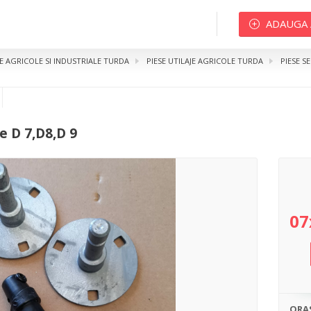
ADAUGA
JE AGRICOLE SI INDUSTRIALE TURDA
PIESE UTILAJE AGRICOLE TURDA
PIESE S
7,D8,D 9
 D 7,D8,D 9
07
ORA