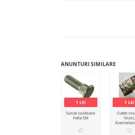
ANUNTURI SIMILARE
1 LEI
1 LEI
Surub cositoare
Cutite cos
Fella SM
Vicon,
Kvernelan