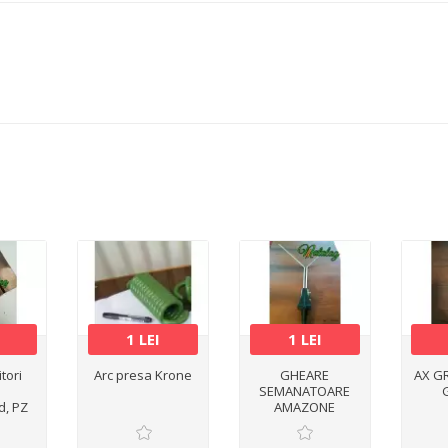
1 LEI
1 LEI
itori
Arc presa Krone
GHEARE
AX G
SEMANATOARE
d, PZ
AMAZONE