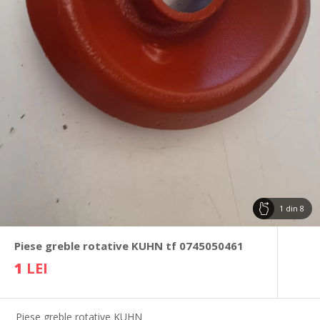
1
din
8
Piese greble rotative KUHN tf 0745050461
1
LEI
Piese greble rotative KUHN