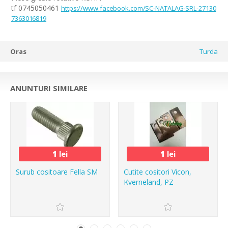
tf 0745050461
https://www.facebook.com/SC-NATALAG-SRL-27130
7363016819
Oras
Turda
ANUNTURI SIMILARE
1
lei
1
lei
Surub cositoare Fella SM
Cutite cositori Vicon,
Kverneland, PZ