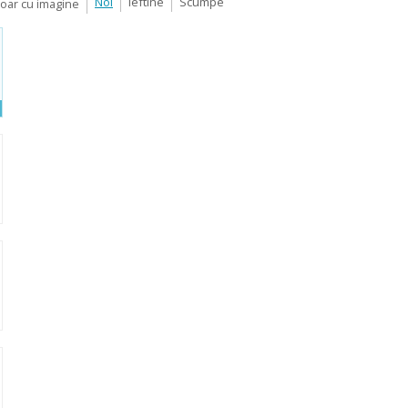
Noi
Ieftine
Scumpe
Doar cu imagine