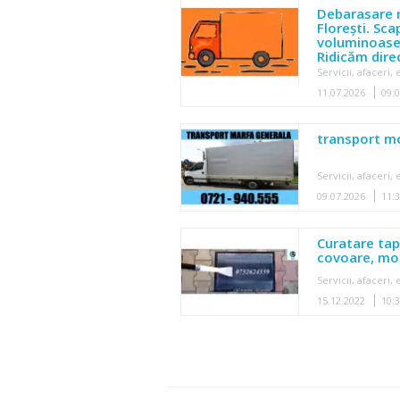
Debarasare m
Florești. Sca
voluminoase 
Ridicăm direc
Servicii, afaceri
11.07.2026
09:
transport m
Servicii, afaceri
09.07.2026
11:
Curatare tap
covoare, moc
Servicii, afaceri
15.12.2022
10: