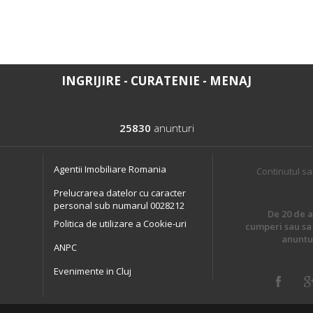
INGRIJIRE - CURATENIE - MENAJ
25830
anunturi
Agentii Imobiliare Romania
Continutul sa
Prelucrarea datelor cu caracter
personal sub numarul 0028212
De 20 de an
Politica de utilizare a Cookie-uri
cumperi sau sa 
anuntur
ANPC
Evenimente in Cluj