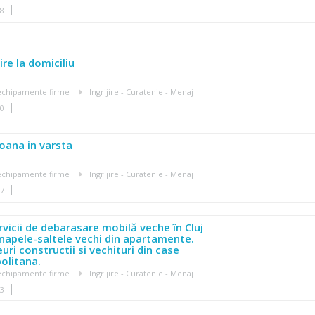
18
ire la domiciliu
, echipamente firme
Ingrijire - Curatenie - Menaj
20
soana in varsta
, echipamente firme
Ingrijire - Curatenie - Menaj
17
vicii de debarasare mobilă veche în Cluj
canapele-saltele vechi din apartamente.
uri constructii si vechituri din case
olitana.
, echipamente firme
Ingrijire - Curatenie - Menaj
53