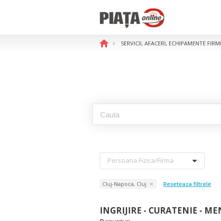
SERVICII, AFACERI, ECHIPAMENTE FIR
Persoana Fizica/firma
Cluj-Napoca, Cluj
Reseteaza filtrele
INGRIJIRE - CURATENIE - ME
9
anunturi