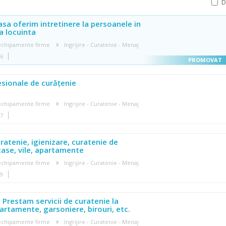
asa oferim intretinere la persoanele in
a locuinta
, echipamente firme
Ingrijire - Curatenie - Menaj
36
fesionale de curățenie
, echipamente firme
Ingrijire - Curatenie - Menaj
27
uratenie, igienizare, curatenie de
 case, vile, apartamente
, echipamente firme
Ingrijire - Curatenie - Menaj
59
Prestam servicii de curatenie la
partamente, garsoniere, birouri, etc.
, echipamente firme
Ingrijire - Curatenie - Menaj