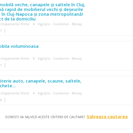
obilă veche, canapele și saltele în Cluj,
pă rapid de mobilierul vechi și deșeurile
în Cluj-Napoca și zona metropolitană!
t de la domiciliu
, echipamente firme
Ingrijire - Curatenie - Menaj
07
obila voluminoasa
, echipamente firme
Ingrijire - Curatenie - Menaj
31
iterie auto, canapele, scaune, saltele,
hete...
, echipamente firme
Ingrijire - Curatenie - Menaj
36
Salveaza cautarea
DORESTI SA SALVEZI ACESTE CRITERII DE CAUTARE?