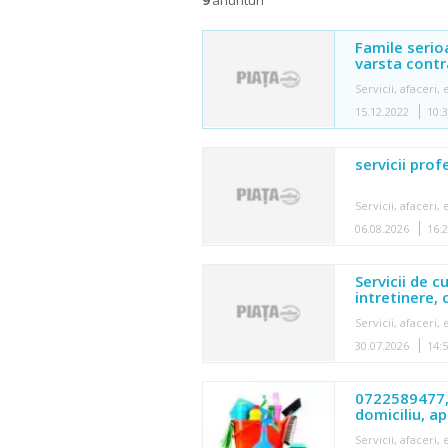
Famile serio
varsta contr
Servicii, afaceri
15.12.2022
10:
servicii pro
Servicii, afaceri
06.08.2026
16:
Servicii de c
intretinere,
Servicii, afaceri
30.07.2026
14:
0722589477, 
domiciliu, a
Servicii, afaceri