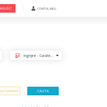
 ANUNT
CONTUL MEU
ADAUGA ANUNT
Ingrijire - Curatenie - Menaj
CAUTA
aza Cautarea