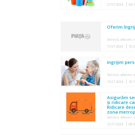
27.07.2026
06:
Oferim îngrij
Servicii, afaceri
17.07.2026
10:
ingrijim per
Servicii, afaceri
15.07.2026
10:
Asigurăm ser
și ridicare 
Ridicare dese
zona metrop
Servicii, afaceri
12.07.2026
08: