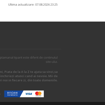
Ultima actualizare: 07.08.2026 23:25
ptamanal tiparit este diferit de continutul
site-ului.
i, Piata de la A la Z te ajuta sa vinzi,sa
inchiriezi atunci cand ai nevoie. Mii de
i noi in fiecare zi, din toate domeniile.