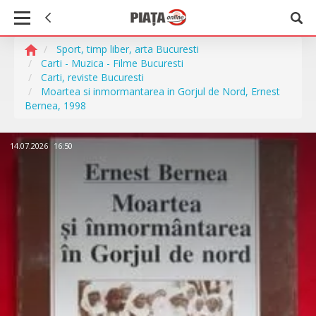
Sport, timp liber, arta Bucuresti
Carti - Muzica - Filme Bucuresti
Carti, reviste Bucuresti
Moartea si inmormantarea in Gorjul de Nord, Ernest
Bernea, 1998
14.07.2026
16:50