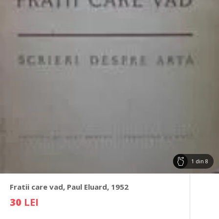
1
din
8
Fratii care vad, Paul Eluard, 1952
30
LEI