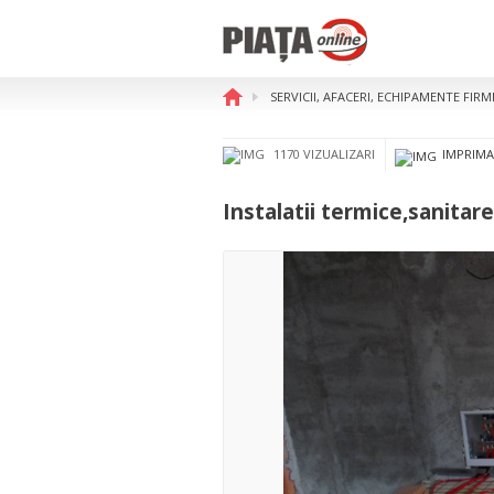
SERVICII, AFACERI, ECHIPAMENTE FIR
Instalatii termice,sanitare s
1170 VIZUALIZARI
IMPRIMA
Instalatii termice,sanitare