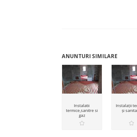
ANUNTURI SIMILARE
Instalatii
Instalații t
termice,sanitre si
și sanit
gaz