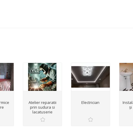
ermice
Atelier reparatii
Electrician
Insta
are
prin sudura si
și
lacatuserie