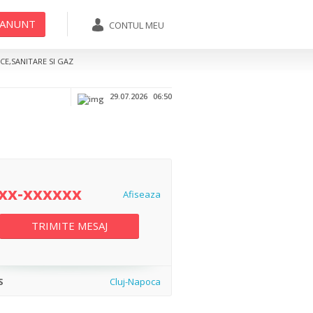
 ANUNT
CONTUL MEU
07xx-xxxxxx
TRIMITE MESAJ
ICE,SANITARE SI GAZ
Afiseaza
29.07.2026
06:50
xx-xxxxxx
Afiseaza
TRIMITE MESAJ
S
Cluj-Napoca