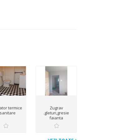
lator termice
Zugrav
 sanitare
.gleturi,gresie
faianta