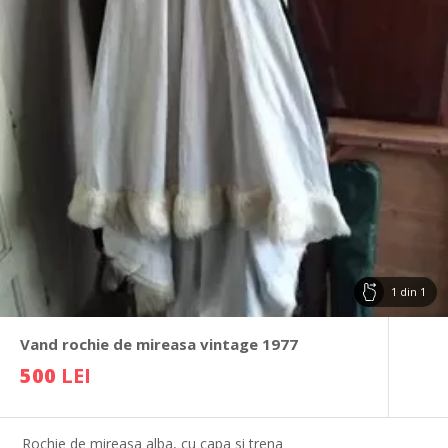
1
din
1
Vand rochie de mireasa vintage 1977
500
LEI
Rochie de mireasa alba, cu capa si trena