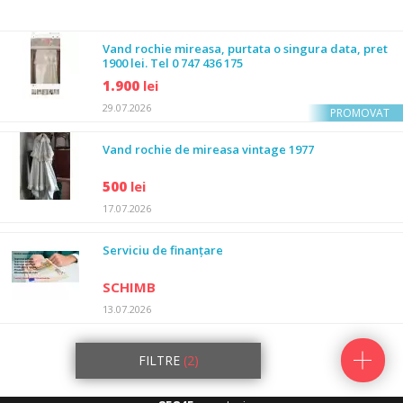
Vand rochie mireasa, purtata o singura data, pret
1900 lei. Tel 0 747 436 175
1.900
lei
29.07.2026
PROMOVAT
Vand rochie de mireasa vintage 1977
500
lei
17.07.2026
Serviciu de finanțare
SCHIMB
13.07.2026
FILTRE
(2)