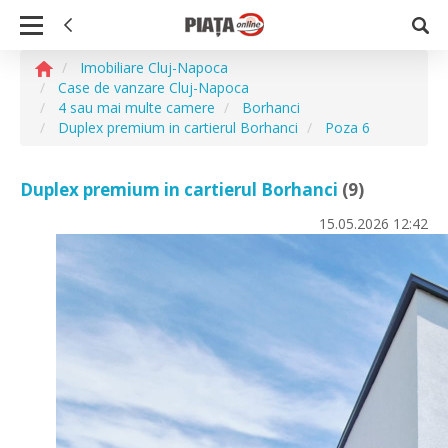
Imobiliare Cluj-Napoca
Case de vanzare Cluj-Napoca
4 sau mai multe camere
Borhanci
Duplex premium in cartierul Borhanci
Poza 6
Duplex premium in cartierul Borhanci
(9)
15.05.2026
12:42