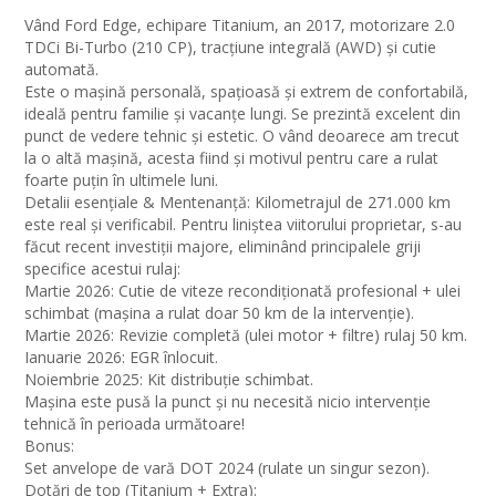
Vând Ford Edge, echipare Titanium, an 2017, motorizare 2.0
TDCi Bi-Turbo (210 CP), tracțiune integrală (AWD) și cutie
automată.
Este o mașină personală, spațioasă și extrem de confortabilă,
ideală pentru familie și vacanțe lungi. Se prezintă excelent din
punct de vedere tehnic și estetic. O vând deoarece am trecut
la o altă mașină, acesta fiind și motivul pentru care a rulat
foarte puțin în ultimele luni.
Detalii esențiale & Mentenanță: Kilometrajul de 271.000 km
este real și verificabil. Pentru liniștea viitorului proprietar, s-au
făcut recent investiții majore, eliminând principalele griji
specifice acestui rulaj:
Martie 2026: Cutie de viteze recondiționată profesional + ulei
schimbat (mașina a rulat doar 50 km de la intervenție).
Martie 2026: Revizie completă (ulei motor + filtre) rulaj 50 km.
Ianuarie 2026: EGR înlocuit.
Noiembrie 2025: Kit distribuție schimbat.
Mașina este pusă la punct și nu necesită nicio intervenție
tehnică în perioada următoare!
Bonus:
Set anvelope de vară DOT 2024 (rulate un singur sezon).
Dotări de top (Titanium + Extra):