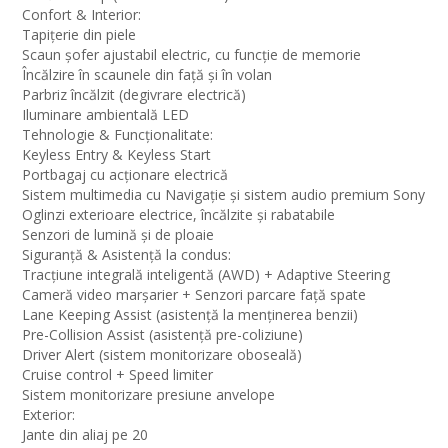
Confort & Interior:
Tapițerie din piele
Scaun șofer ajustabil electric, cu funcție de memorie
Încălzire în scaunele din față și în volan
Parbriz încălzit (degivrare electrică)
Iluminare ambientală LED
Tehnologie & Funcționalitate:
Keyless Entry & Keyless Start
Portbagaj cu acționare electrică
Sistem multimedia cu Navigație și sistem audio premium Sony
Oglinzi exterioare electrice, încălzite și rabatabile
Senzori de lumină și de ploaie
Siguranță & Asistență la condus:
Tracțiune integrală inteligentă (AWD) + Adaptive Steering
Cameră video marșarier + Senzori parcare față spate
Lane Keeping Assist (asistență la menținerea benzii)
Pre-Collision Assist (asistență pre-coliziune)
Driver Alert (sistem monitorizare oboseală)
Cruise control + Speed limiter
Sistem monitorizare presiune anvelope
Exterior:
Jante din aliaj pe 20