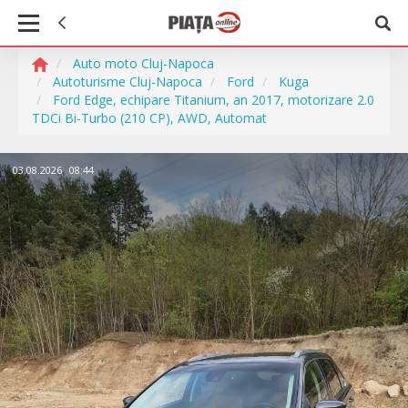
Auto moto Cluj-Napoca
Autoturisme Cluj-Napoca
Ford
Kuga
Ford Edge, echipare Titanium, an 2017, motorizare 2.0
TDCi Bi-Turbo (210 CP), AWD, Automat
03.08.2026
08:44