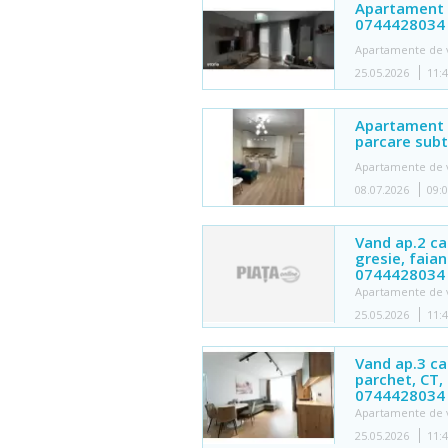
Apartament c
0744428034
Apartamente de 
25.05.2026
11:
Apartament 
parcare subt
Apartamente de 
08.07.2026
09:
Vand ap.2 cam
gresie, faia
0744428034
Apartamente de 
25.05.2026
11:
Vand ap.3 cam
parchet, CT,
0744428034
Apartamente de 
25.05.2026
11: