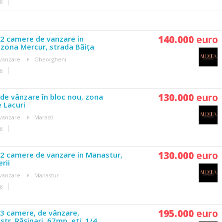
18
140.000
euro
2 camere de vanzare in
zona Mercur, strada Băița
vanzare
Gheorgheni
18
130.000
euro
e vânzare în bloc nou, zona
e Lacuri
vanzare
Marasti
18
130.000
euro
2 camere de vanzare in Manastur,
rii
vanzare
Manastur
18
195.000
euro
3 camere, de vânzare,
tr. Rășinari, 67mp, etj. 1/4