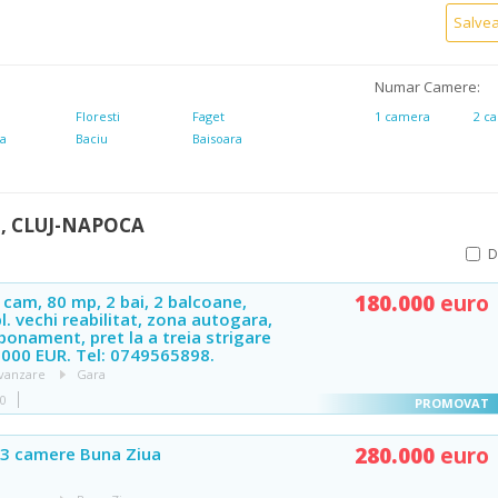
Salve
Numar Camere:
r
Floresti
Faget
1 camera
2 c
da
Baciu
Baisoara
, CLUJ-NAPOCA
180.000
euro
 cam, 80 mp, 2 bai, 2 balcoane,
bl. vechi reabilitat, zona autogara,
bonament, pret la a treia strigare
.000 EUR. Tel: 0749565898.
vanzare
Gara
40
280.000
euro
3 camere Buna Ziua