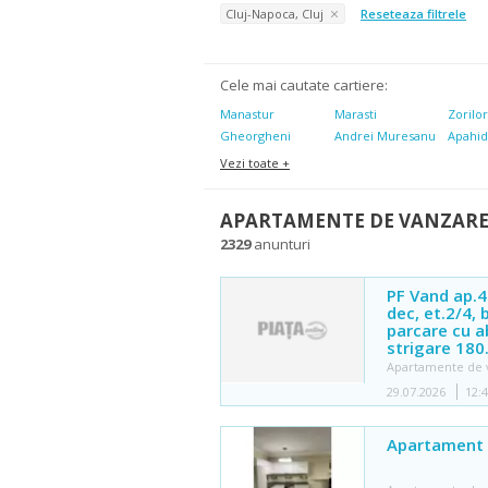
Cluj-Napoca, Cluj
Reseteaza filtrele
Cele mai cautate cartiere:
Manastur
Marasti
Zorilo
Gheorgheni
Andrei Muresanu
Apahi
Vezi toate +
APARTAMENTE DE VANZARE
2329
anunturi
PF Vand ap.4
dec, et.2/4, 
parcare cu a
strigare 180
Apartamente de 
29.07.2026
12:
Apartament 