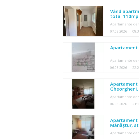
Vând apartm
total 110mp
Apartamente de 
07.08.2026
08:
Apartament 
Apartamente de 
06.08.2026
22:
Apartament 
Gheorgheni, 
Apartamente de 
06.08.2026
21:
Apartament 2
Mănăștur, st
Apartamente de 