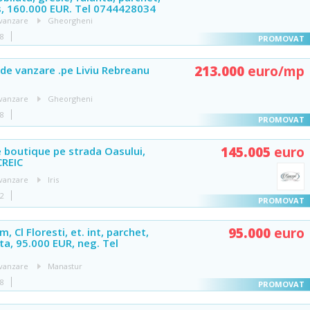
s, 160.000 EUR. Tel 0744428034
vanzare
Gheorgheni
48
213.000
euro/mp
e vanzare .pe Liviu Rebreanu
vanzare
Gheorgheni
48
145.005
euro
 boutique pe strada Oasului,
CREIC
vanzare
Iris
42
95.000
euro
, Cl Floresti, et. int, parchet,
ta, 95.000 EUR, neg. Tel
vanzare
Manastur
48