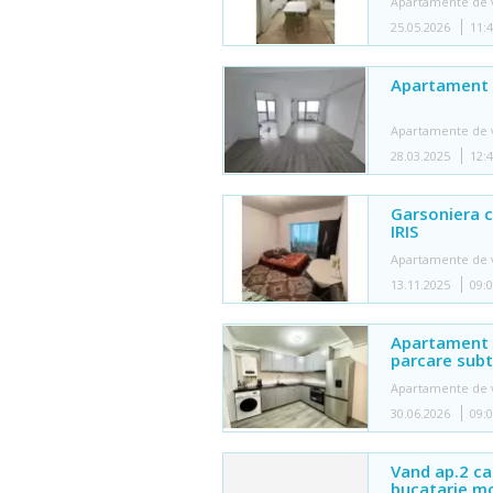
Apartamente de 
25.05.2026
11:
Apartament 
Apartamente de 
28.03.2025
12:
Garsoniera c
IRIS
Apartamente de 
13.11.2025
09:
Apartament c
parcare sub
Apartamente de 
30.06.2026
09:
Vand ap.2 ca
bucatarie mo