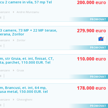
200.000
euro
u 2 camere in vila, 57 mp Tel
vanzare
Andrei Muresanu
48
279.900
euro
3 camere, 73 MP + 22 MP terase,
erana, Zorilor
vanzare
Zorilor
04
110.000
euro
, str Gruia, et. int, finisat, CT,
nta, parchet, 110.000 EUR. Tel
vanzare
Gruia
48
178.000
euro
, Brancusi, et. int, 64 mp,
 usa metal, 150.000 EUR. tel
vanzare
Gheorgheni
48