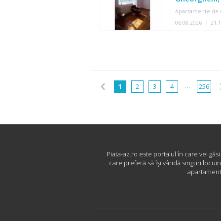
Apartamente de 
06.08.2026
21:
...
1
2
3
4
256
Piata-az.ro este portalul în care vei găs
care preferă să îşi vândă singuri locui
apartamente