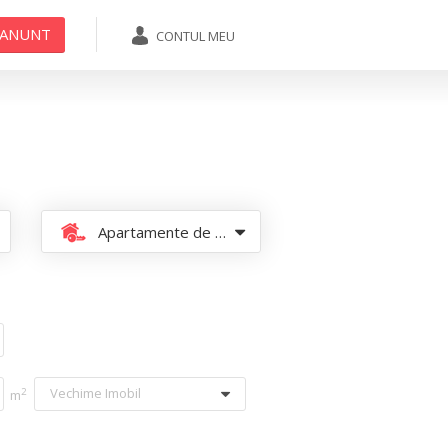
 ANUNT
CONTUL MEU
ADAUGA ANUNT
Apartamente de vanzare
Vechime Imobil
2
m