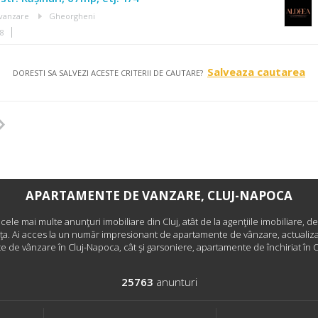
vanzare
Gheorgheni
18
Salveaza cautarea
DORESTI SA SALVEZI ACESTE CRITERII DE CAUTARE?
APARTAMENTE DE VANZARE, CLUJ-NAPOCA
i cele mai multe anunţuri imobiliare din Cluj, atât de la agenţiile imobiliare, de
nţa. Ai acces la un număr impresionant de apartamente de vânzare, actualizat
 de vânzare în Cluj-Napoca, cât şi garsoniere, apartamente de închiriat în 
25763
anunturi