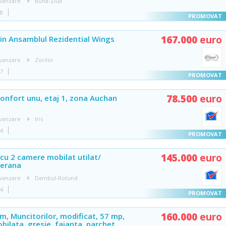
vanzare
Buna-Ziua
48
167.000
euro
in Ansamblul Rezidential Wings
vanzare
Zorilor
47
78.500
euro
onfort unu, etaj 1, zona Auchan
vanzare
Iris
04
145.000
euro
u 2 camere mobilat utilat/
terana
vanzare
Dambul-Rotund
04
160.000
euro
m, Muncitorilor, modificat, 57 mp,
bilata, gresie, faianta, parchet,