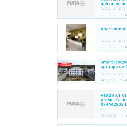
balcon inchi
Apartamente de 
25.05.2026
11:
Apartament d
Apartamente de 
25.05.2026
11:
Smart House
aproape de 
Apartamente de 
20.12.2025
12:
Vand ap.1 cam
gresie, faian
0744428034
Apartamente de 
25.05.2026
11: