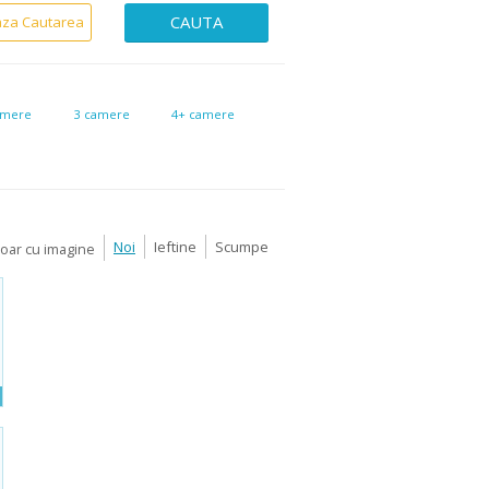
CAUTA
aza Cautarea
amere
3 camere
4+ camere
Noi
Ieftine
Scumpe
Doar cu imagine