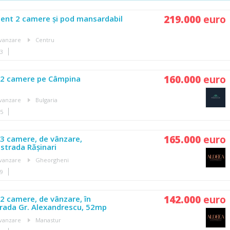
219.000
euro
ent 2 camere și pod mansardabil
vanzare
Centru
33
160.000
euro
2 camere pe Câmpina
vanzare
Bulgaria
25
165.000
euro
3 camere, de vânzare,
strada Rășinari
vanzare
Gheorgheni
19
142.000
euro
 camere, de vânzare, în
rada Gr. Alexandrescu, 52mp
vanzare
Manastur