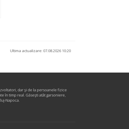
Ultima actualizare: 07.08.2026 10:20
zvoltatori, dar şi de la persoanele fizice
e în timp real. Găseşti atât garsoniere,
Cluj-Napoca.