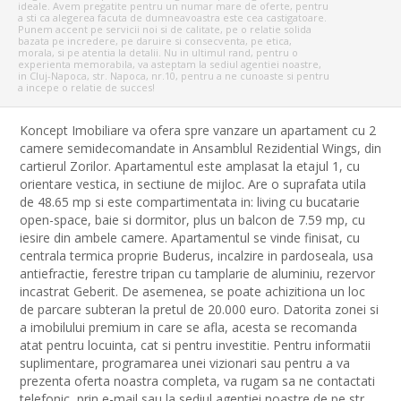
ideale. Avem pregatite pentru un numar mare de oferte, pentru
a sti ca alegerea facuta de dumneavoastra este cea castigatoare.
Punem accent pe servicii noi si de calitate, pe o relatie solida
bazata pe incredere, pe daruire si consecventa, pe etica,
morala, si pe atentia la detalii. Nu in ultimul rand, pentru o
experienta memorabila, va asteptam la sediul agentiei noastre,
in Cluj-Napoca, str. Napoca, nr.10, pentru a ne cunoaste si pentru
a incepe o relatie de succes!
Koncept Imobiliare va ofera spre vanzare un apartament cu 2
camere semidecomandate in Ansamblul Rezidential Wings, din
cartierul Zorilor. Apartamentul este amplasat la etajul 1, cu
orientare vestica, in sectiune de mijloc. Are o suprafata utila
de 48.65 mp si este compartimentata in: living cu bucatarie
open-space, baie si dormitor, plus un balcon de 7.59 mp, cu
iesire din ambele camere. Apartamentul se vinde finisat, cu
centrala termica proprie Buderus, incalzire in pardoseala, usa
antiefractie, ferestre tripan cu tamplarie de aluminiu, rezervor
incastrat Geberit. De asemenea, se poate achizitiona un loc
de parcare subteran la pretul de 20.000 euro. Datorita zonei si
a imobilului premium in care se afla, acesta se recomanda
atat pentru locuinta, cat si pentru investitie. Pentru informatii
suplimentare, programarea unei vizionari sau pentru a va
prezenta oferta noastra completa, va rugam sa ne contactati
telefonic, prin e-mail sau la sediul agentiei noastre de pe str.