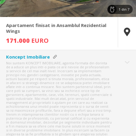
1
din
7
Apartament finisat in Ansamblul Rezidential
Wings
171.000
EURO
Koncept Imobiliare
Noi suntem KONCEPT IMOBILIARE, agentia formata din dorinta
de a aduce un plus intr-o piata ce are nevoie de profesionalism
si servicii de cel mai inalt nivel. Incercam sa implementam
principii noi, gandiri castigatoare, inovatie pe piata actuala,
actiuni bazate pe respect si tinuta morala, profesionalism, etica
in afaceri si strategii dinamice ce se adapteaza pietei imobiliare
aflate intr-o continua miscare. Noi suntem partenerul ideal, prin
care poti sa cumperi, sa vinzi sau sa inchiriezi orice tip de
garsoniere, apartamente, case, vile, terenuri, spatii comerciale si
spatii industriale. Mai mult decat atat, prin serviciul de
management al proprietatii ii ajutam pe cei care au realizat ca
achizitionarea unui imobil poate reprezenta și o sursa de venit
sa isi maximizeze profiturile, fara a depune efort sau a irosi timp.
Venim in intampinarea clientilor nostri cu o echipa tanara si
puternica de profesionisti, cu personal calificat si cu experienta
in domeniul imobiliar, dezvoltat pe segmente individuale pentru
a fi in masura sa va ofere cele mai bune solutii in orice moment
si in diverse probleme imobiliare. In plus incercam sa facem ca
alegerea ta sa fie profitabila si te ghidam spre alegerea solutiei