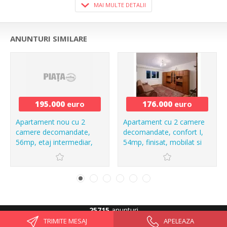
MAI MULTE DETALII
ANUNTURI SIMILARE
195.000
euro
176.000
euro
Apartament nou cu 2
Apartament cu 2 camere
camere decomandate,
decomandate, confort I,
56mp, etaj intermediar,
54mp, finisat, mobilat si
finisat modern, mobilat si
utilat, cu garaj in Zorilor
utilat in Zorilor
25715
anunturi
TRIMITE MESAJ
APELEAZA