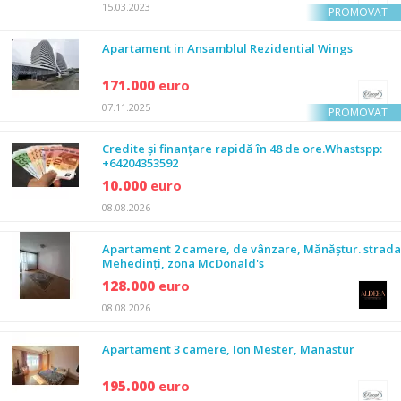
15.03.2023
PROMOVAT
Apartament in Ansamblul Rezidential Wings
171.000
euro
07.11.2025
PROMOVAT
Credite și finanțare rapidă în 48 de ore.Whastspp:
+64204353592
10.000
euro
08.08.2026
Apartament 2 camere, de vânzare, Mănăștur. strada
Mehedinți, zona McDonald's
128.000
euro
08.08.2026
Apartament 3 camere, Ion Mester, Manastur
195.000
euro