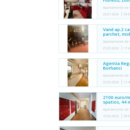
Floresti, zo
Apartamente de 
26.07.2026
09:
Vand ap.2 cam
parchet, mobi
Apartamente de 
25.05.2026
11:
Agentia Reg
Borhanci
Apartamente de 
25.05.2026
11:
2100 euro/m
spatios, 44 m
Apartamente de 
10.06.2026
09: