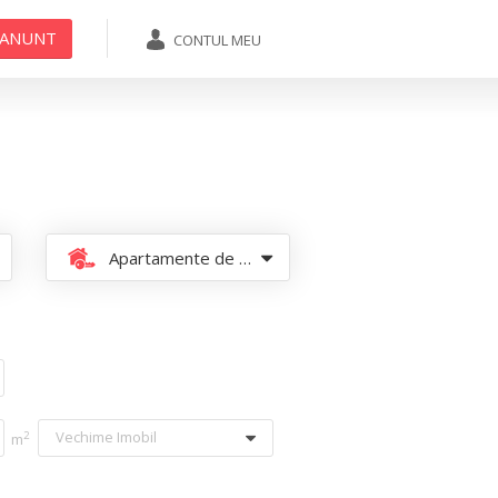
 ANUNT
CONTUL MEU
ADAUGA ANUNT
Apartamente de vanzare
Vechime Imobil
2
m