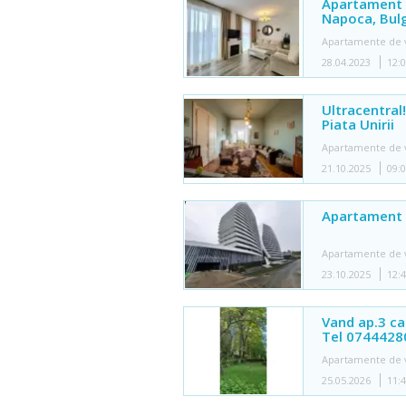
Apartament 2
Napoca, Bulg
Apartamente de 
28.04.2023
12:
Ultracentra
Piata Unirii
Apartamente de 
21.10.2025
09:
Apartament 
Apartamente de 
23.10.2025
12:
Vand ap.3 c
Tel 0744428
Apartamente de 
25.05.2026
11: