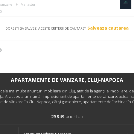
vanzare
Manastur
35
Salveaza cautarea
DORESTI SA SALVEZI ACESTE CRITERII DE CAUTARE?
APARTAMENTE DE VANZARE, CLUJ-NAPOCA
i cele mai multe anunţuri imobiliare din Cluj, atât de la agenţiile imobiliare, de
nţa. Ai acces la un număr impresionant de apartamente de vânzare, actualizat
 de vânzare în Cluj-Napoca, cât şi garsoniere, apartamente de închiriat în 
25849
anunturi