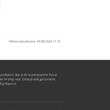
Ultima actualizare: 09.08.2026 11:13
zvoltatori, dar şi de la persoanele fizice
e în timp real. Găseşti atât garsoniere,
Cluj-Napoca.