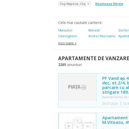
Cluj-Napoca, Cluj
Reseteaza filtrele
Cele mai cautate cartiere:
Manastur
Marasti
Zorilo
Gheorgheni
Andrei Muresanu
Apahi
Vezi toate +
APARTAMENTE DE VANZARE
2261
anunturi
PF Vand ap.4
dec, et.2/4, 
parcare cu a
strigare 180
Apartamente de 
29.07.2026
12:
Apartament 
M.Viteazu, 