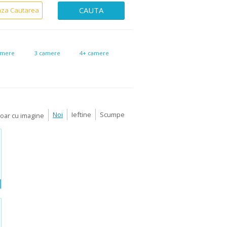
CAUTA
aza Cautarea
amere
3 camere
4+ camere
Noi
Ieftine
Scumpe
Doar cu imagine