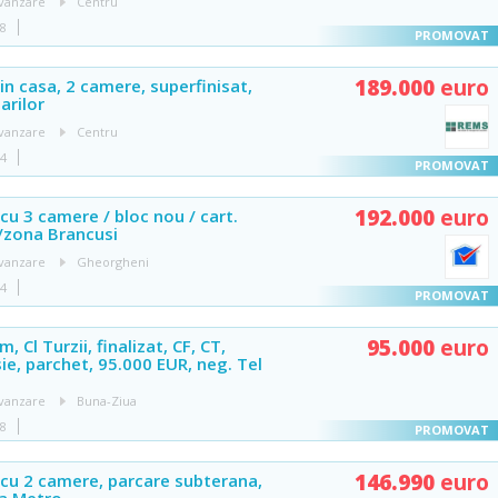
vanzare
Centru
48
189.000
euro
n casa, 2 camere, superfinisat,
arilor
vanzare
Centru
54
192.000
euro
u 3 camere / bloc nou / cart.
/zona Brancusi
vanzare
Gheorgheni
04
95.000
euro
, Cl Turzii, finalizat, CF, CT,
ie, parchet, 95.000 EUR, neg. Tel
vanzare
Buna-Ziua
48
146.990
euro
cu 2 camere, parcare subterana,