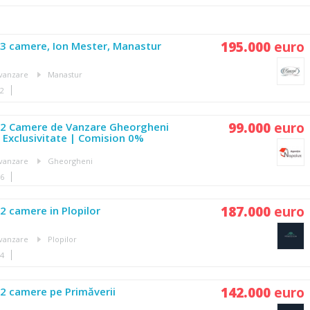
195.000
euro
3 camere, Ion Mester, Manastur
vanzare
Manastur
42
99.000
euro
2 Camere de Vanzare Gheorgheni
 | Exclusivitate | Comision 0%
vanzare
Gheorgheni
16
187.000
euro
 camere in Plopilor
vanzare
Plopilor
34
142.000
euro
2 camere pe Primăverii