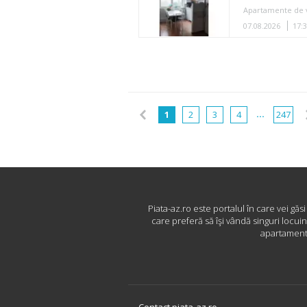
Apartamente de 
07.08.2026
17:
...
1
2
3
4
247
Piata-az.ro este portalul în care vei găs
care preferă să îşi vândă singuri locui
apartamente