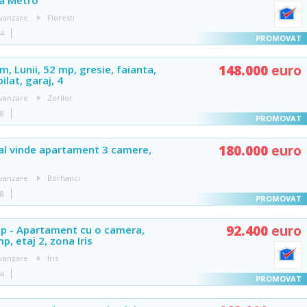
na Metro
vanzare
Floresti
04
148.000
euro
, Lunii, 52 mp, gresie, faianta,
lat, garaj, 4
vanzare
Zorilor
48
180.000
euro
al vinde apartament 3 camere,
vanzare
Borhanci
48
92.400
euro
p - Apartament cu o camera,
p, etaj 2, zona Iris
vanzare
Iris
04