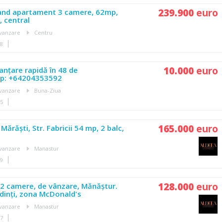
239.900
euro
vand apartament 3 camere, 62mp,
 central
vanzare
Centru
58
10.000
euro
nanțare rapidă în 48 de
p: +64204353592
vanzare
Buna-Ziua
05
165.000
euro
ărăști, Str. Fabricii 54 mp, 2 balc,
%
vanzare
Manastur
59
128.000
euro
2 camere, de vânzare, Mănăștur.
dinți, zona McDonald's
vanzare
Manastur
47