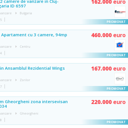
162.000
euro
 camere de vanzare in Cluj-
aria ID 6597
vanzare
Bulgaria
05
460.000
euro
l! Apartament cu 3 camere, 94mp
vanzare
Centru
04
167.000
euro
in Ansamblul Rezidential Wings
vanzare
Zorilor
47
220.000
euro
am Gheorgheni zona intersevisan
034
vanzare
Gheorgheni
48