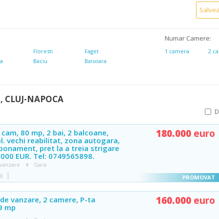
Salve
Numar Camere:
r
Floresti
Faget
1 camera
2 c
da
Baciu
Baisoara
, CLUJ-NAPOCA
180.000
euro
 cam, 80 mp, 2 bai, 2 balcoane,
bl. vechi reabilitat, zona autogara,
bonament, pret la a treia strigare
.000 EUR. Tel: 0749565898.
vanzare
Gara
40
160.000
euro
de vanzare, 2 camere, P-ta
49 mp