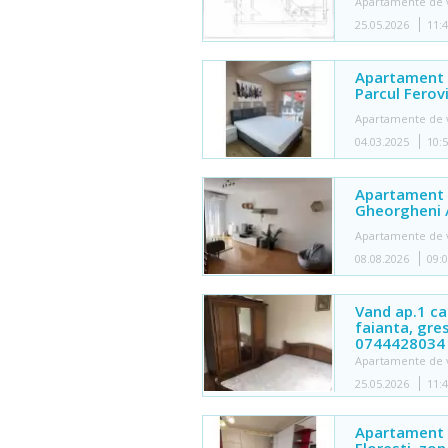
Apartamente de 
25.05.2026
11:
Apartament i
Parcul Ferovi
Apartamente de 
04.03.2025
10:
Apartament c
Gheorgheni 
Apartamente de 
08.08.2026
09:
Vand ap.1 cam
faianta, gres
0744428034
Apartamente de 
25.05.2026
11:
Apartament 