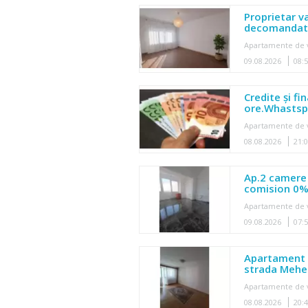
Proprietar 
decomandat,
Apartamente de 
09.08.2026
08:
Credite și fi
ore.Whastsp
Apartamente de 
08.08.2026
21:
Ap.2 camere M
comision 0
Apartamente de 
09.08.2026
07:
Apartament 
strada Mehe
Apartamente de 
08.08.2026
20: