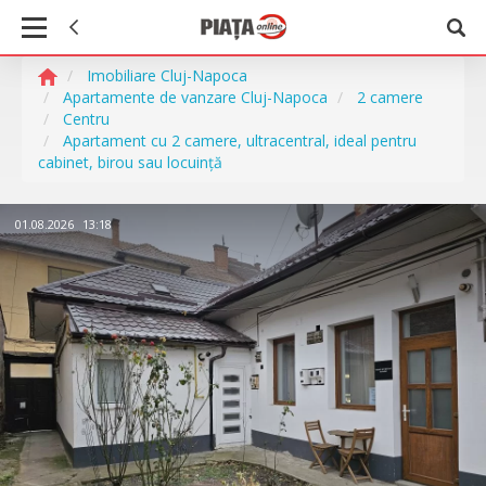
Imobiliare Cluj-Napoca
Apartamente de vanzare Cluj-Napoca
2 camere
Centru
Apartament cu 2 camere, ultracentral, ideal pentru
cabinet, birou sau locuință
01.08.2026
13:18