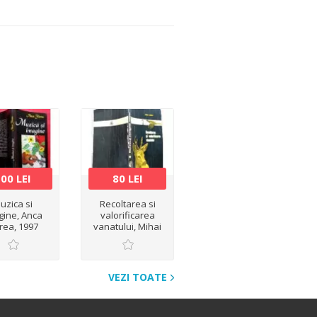
00 LEI
80 LEI
uzica si
Recoltarea si
gine, Anca
valorificarea
orea, 1997
vanatului, Mihai
Bodea
VEZI TOATE