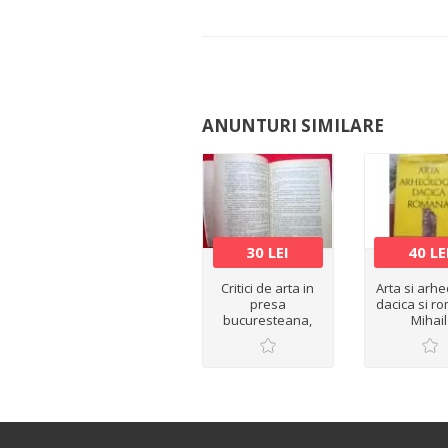
ANUNTURI SIMILARE
30 LEI
40 LE
Critici de arta in
Arta si arhe
presa
dacica si r
bucuresteana,
Mihail
Petre Oprea, 1997
Gramatopol