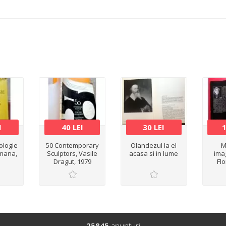
I
40 LEI
30 LEI
1
ologie
50 Contemporary
Olandezul la el
M
omana,
Sculptors, Vasile
acasa si in lume
ima
Dragut, 1979
Fl
, 1982
25845
anunturi