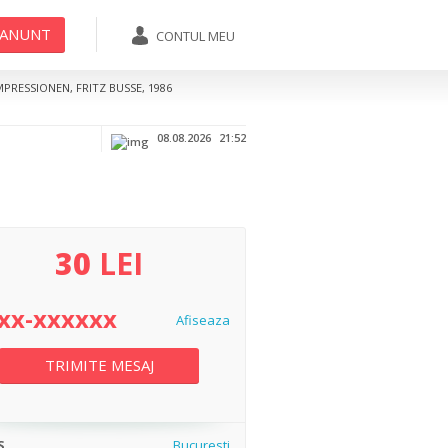
 ANUNT
CONTUL MEU
07xx-xxxxxx
TRIMITE MESAJ
MPRESSIONEN, FRITZ BUSSE, 1986
Afiseaza
08.08.2026
21:52
30
LEI
xx-xxxxxx
Afiseaza
TRIMITE MESAJ
S
Bucuresti