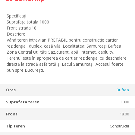
Specificați
Suprafața totala 1000
Front stradal18
Descriere
Vând teren intravilan PRETABIL pentru construcție cartier
rezidențial, duplex, casă vilă. Localitatea: Samurcași Buftea
Zona Central Utilități:Gaz,curent, apă, internet, cablu tv.
Terenul este în apropierea de cartier rezidențial cu deschidere
directă la stradă asfaltată și Lacul Samurcași. Accesul foarte
bun spre București.
Oras
Buftea
Suprafata teren
1000
Front
18.00
Tip teren
Constructii