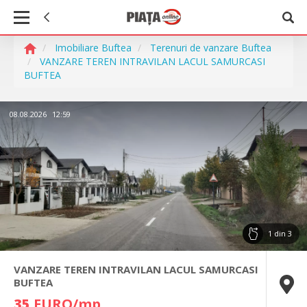
Imobiliare Buftea
Terenuri de vanzare Buftea
VANZARE TEREN INTRAVILAN LACUL SAMURCASI
BUFTEA
08.08.2026
12:59
1
din
3
VANZARE TEREN INTRAVILAN LACUL SAMURCASI
BUFTEA
35
EURO/mp