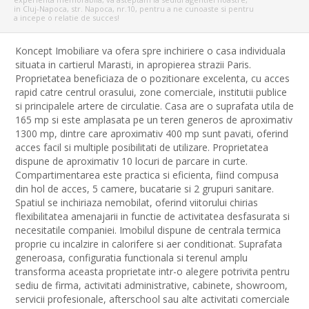
in Cluj-Napoca, str. Napoca, nr.10, pentru a ne cunoaste si pentru
a incepe o relatie de succes!
Koncept Imobiliare va ofera spre inchiriere o casa individuala
situata in cartierul Marasti, in apropierea strazii Paris.
Proprietatea beneficiaza de o pozitionare excelenta, cu acces
rapid catre centrul orasului, zone comerciale, institutii publice
si principalele artere de circulatie. Casa are o suprafata utila de
165 mp si este amplasata pe un teren generos de aproximativ
1300 mp, dintre care aproximativ 400 mp sunt pavati, oferind
acces facil si multiple posibilitati de utilizare. Proprietatea
dispune de aproximativ 10 locuri de parcare in curte.
Compartimentarea este practica si eficienta, fiind compusa
din hol de acces, 5 camere, bucatarie si 2 grupuri sanitare.
Spatiul se inchiriaza nemobilat, oferind viitorului chirias
flexibilitatea amenajarii in functie de activitatea desfasurata si
necesitatile companiei. Imobilul dispune de centrala termica
proprie cu incalzire in calorifere si aer conditionat. Suprafata
generoasa, configuratia functionala si terenul amplu
transforma aceasta proprietate intr-o alegere potrivita pentru
sediu de firma, activitati administrative, cabinete, showroom,
servicii profesionale, afterschool sau alte activitati comerciale