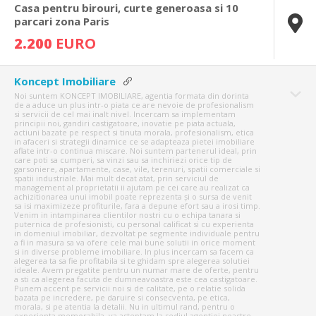
Casa pentru birouri, curte generoasa si 10
parcari zona Paris
2.200
EURO
Koncept Imobiliare
Noi suntem KONCEPT IMOBILIARE, agentia formata din dorinta
de a aduce un plus intr-o piata ce are nevoie de profesionalism
si servicii de cel mai inalt nivel. Incercam sa implementam
principii noi, gandiri castigatoare, inovatie pe piata actuala,
actiuni bazate pe respect si tinuta morala, profesionalism, etica
in afaceri si strategii dinamice ce se adapteaza pietei imobiliare
aflate intr-o continua miscare. Noi suntem partenerul ideal, prin
care poti sa cumperi, sa vinzi sau sa inchiriezi orice tip de
garsoniere, apartamente, case, vile, terenuri, spatii comerciale si
spatii industriale. Mai mult decat atat, prin serviciul de
management al proprietatii ii ajutam pe cei care au realizat ca
achizitionarea unui imobil poate reprezenta și o sursa de venit
sa isi maximizeze profiturile, fara a depune efort sau a irosi timp.
Venim in intampinarea clientilor nostri cu o echipa tanara si
puternica de profesionisti, cu personal calificat si cu experienta
in domeniul imobiliar, dezvoltat pe segmente individuale pentru
a fi in masura sa va ofere cele mai bune solutii in orice moment
si in diverse probleme imobiliare. In plus incercam sa facem ca
alegerea ta sa fie profitabila si te ghidam spre alegerea solutiei
ideale. Avem pregatite pentru un numar mare de oferte, pentru
a sti ca alegerea facuta de dumneavoastra este cea castigatoare.
Punem accent pe servicii noi si de calitate, pe o relatie solida
bazata pe incredere, pe daruire si consecventa, pe etica,
morala, si pe atentia la detalii. Nu in ultimul rand, pentru o
experienta memorabila, va asteptam la sediul agentiei noastre,