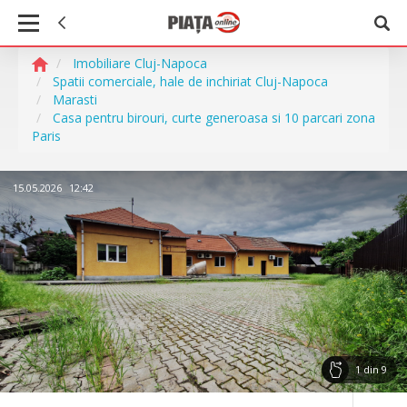
Imobiliare Cluj-Napoca
Spatii comerciale, hale de inchiriat Cluj-Napoca
Marasti
Casa pentru birouri, curte generoasa si 10 parcari zona
Paris
15.05.2026
12:42
1
din
9