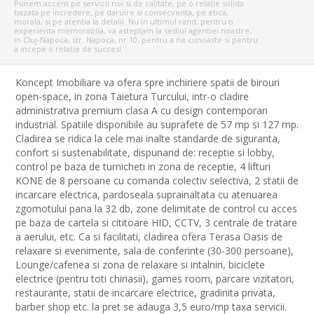
Punem accent pe servicii noi si de calitate, pe o relatie solida
bazata pe incredere, pe daruire si consecventa, pe etica,
morala, si pe atentia la detalii. Nu in ultimul rand, pentru o
experienta memorabila, va asteptam la sediul agentiei noastre,
in Cluj-Napoca, str. Napoca, nr.10, pentru a ne cunoaste si pentru
a incepe o relatie de succes!
Koncept Imobiliare va ofera spre inchiriere spatii de birouri
open-space, in zona Taietura Turcului, intr-o cladire
administrativa premium clasa A cu design contemporan
industrial. Spatiile disponibile au suprafete de 57 mp si 127 mp.
Cladirea se ridica la cele mai inalte standarde de siguranta,
confort si sustenabilitate, dispunand de: receptie si lobby,
control pe baza de turnicheti in zona de receptie, 4 lifturi
KONE de 8 persoane cu comanda colectiv selectiva, 2 statii de
incarcare electrica, pardoseala suprainaltata cu atenuarea
zgomotului pana la 32 db, zone delimitate de control cu acces
pe baza de cartela si cititoare HID, CCTV, 3 centrale de tratare
a aerului, etc. Ca si facilitati, cladirea ofera Terasa Oasis de
relaxare si evenimente, sala de conferinte (30-300 persoane),
Lounge/cafenea si zona de relaxare si intalniri, biciclete
electrice (pentru toti chiriasii), games room, parcare vizitatori,
restaurante, statii de incarcare electrice, gradinita privata,
barber shop etc. la pret se adauga 3,5 euro/mp taxa servicii.