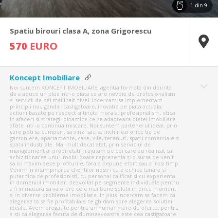
1
din
9
Spatiu birouri clasa A, zona Grigorescu
570
EURO
Koncept Imobiliare
Noi suntem KONCEPT IMOBILIARE, agentia formata din dorinta
de a aduce un plus intr-o piata ce are nevoie de profesionalism
si servicii de cel mai inalt nivel. Incercam sa implementam
principii noi, gandiri castigatoare, inovatie pe piata actuala,
actiuni bazate pe respect si tinuta morala, profesionalism, etica
in afaceri si strategii dinamice ce se adapteaza pietei imobiliare
aflate intr-o continua miscare. Noi suntem partenerul ideal, prin
care poti sa cumperi, sa vinzi sau sa inchiriezi orice tip de
garsoniere, apartamente, case, vile, terenuri, spatii comerciale si
spatii industriale. Mai mult decat atat, prin serviciul de
management al proprietatii ii ajutam pe cei care au realizat ca
achizitionarea unui imobil poate reprezenta și o sursa de venit
sa isi maximizeze profiturile, fara a depune efort sau a irosi timp.
Venim in intampinarea clientilor nostri cu o echipa tanara si
puternica de profesionisti, cu personal calificat si cu experienta
in domeniul imobiliar, dezvoltat pe segmente individuale pentru
a fi in masura sa va ofere cele mai bune solutii in orice moment
si in diverse probleme imobiliare. In plus incercam sa facem ca
alegerea ta sa fie profitabila si te ghidam spre alegerea solutiei
ideale. Avem pregatite pentru un numar mare de oferte, pentru
a sti ca alegerea facuta de dumneavoastra este cea castigatoare.