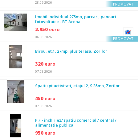
28.05.2026
PROMOVAT
Imobil individual 275mp, parcari, panouri
fotovoltaice - BT Arena
2.950
euro
06.08.2026
PROMOVAT
Birou, et.1, 27mp, plus terasa, Zorilor
320
euro
07.08.2026
Spatiu pt activitati, etajul 2, S.35mp, Zorilor
450
euro
07.08.2026
P.F - inchiriez/ spatiu comercial / central /
alimentatie publica
950
euro