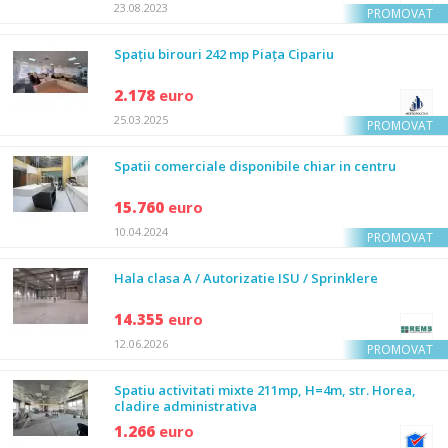
23.08.2023
PROMOVAT
Spațiu birouri 242 mp Piața Cipariu
2.178
euro
25.03.2025
PROMOVAT
Spatii comerciale disponibile chiar in centru
15.760
euro
10.04.2024
PROMOVAT
Hala clasa A / Autorizatie ISU / Sprinklere
14.355
euro
12.06.2026
PROMOVAT
Spatiu activitati mixte 211mp, H=4m, str. Horea,
cladire administrativa
1.266
euro