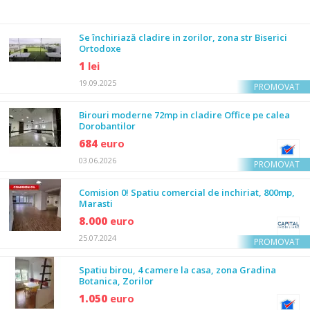
Se închiriază cladire in zorilor, zona str Biserici
Ortodoxe
1
lei
19.09.2025
PROMOVAT
Birouri moderne 72mp in cladire Office pe calea
Dorobantilor
684
euro
03.06.2026
PROMOVAT
Comision 0! Spatiu comercial de inchiriat, 800mp,
Marasti
8.000
euro
25.07.2024
PROMOVAT
Spatiu birou, 4 camere la casa, zona Gradina
Botanica, Zorilor
1.050
euro