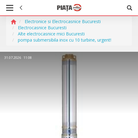
Electronice si Electrocasnice Bucuresti
Electrocasnice Bucuresti
Alte electrocasnice mici Bucuresti
pompa submersibila inox cu 10 turbine, urgent!
31.07.2026
11:08