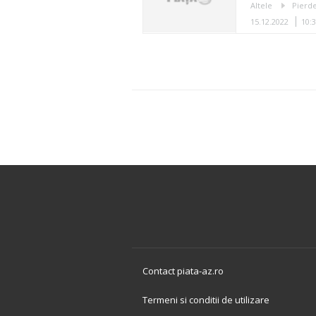
Altele
Pierde
15.12.2022
10:
Contact piata-az.ro
Termeni si conditii de utilizare