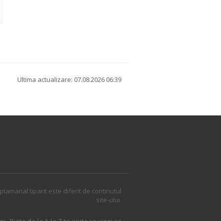
Ultima actualizare: 07.08.2026 06:39
ptamanal tiparit este diferit de continutul
site-ului.