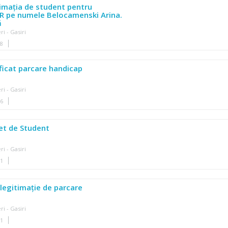
timația de student pentru
R pe numele Belocamenski Arina.
ă
ri - Gasiri
58
ificat parcare handicap
ri - Gasiri
26
et de Student
ri - Gasiri
11
 legitimație de parcare
ri - Gasiri
11