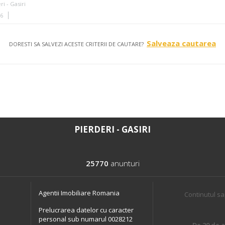
ri - Gasiri
36
Salveaza cautarea
DORESTI SA SALVEZI ACESTE CRITERII DE CAUTARE?
PIERDERI - GASIRI
25770
anunturi
Agentii Imobiliare Romania
Continutul sa
Prelucrarea datelor cu caracter
personal sub numarul 0028212