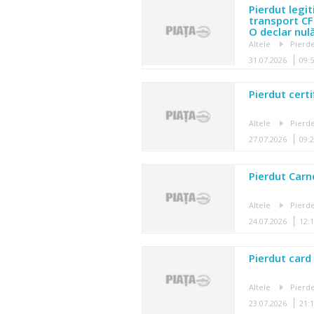
Pierdut legi
transport CF
O declar nul
Altele
Pierde
31.07.2026
09:
Pierdut cert
Altele
Pierde
27.07.2026
09:
Pierdut Carn
Altele
Pierde
24.07.2026
12:
Pierdut card
Altele
Pierde
23.07.2026
21: