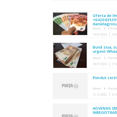
Oferta de î
+6420435359
danielagro
Altele
Pierde
16.07.2026
15:
Bună ziua, s
urgent Wha
Altele
Pierde
14.07.2026
17:
Pierdut cert
Altele
Pierde
15.12.2022
10:
ADVENSIS SR
INREGISTRAR