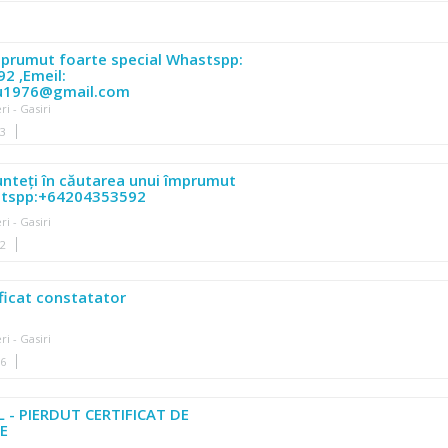
mprumut foarte special Whastspp:
2 ,Emeil:
su1976@gmail.com
ri - Gasiri
03
unteți în căutarea unui împrumut
stspp:+64204353592
ri - Gasiri
52
ificat constatator
ri - Gasiri
36
L - PIERDUT CERTIFICAT DE
E