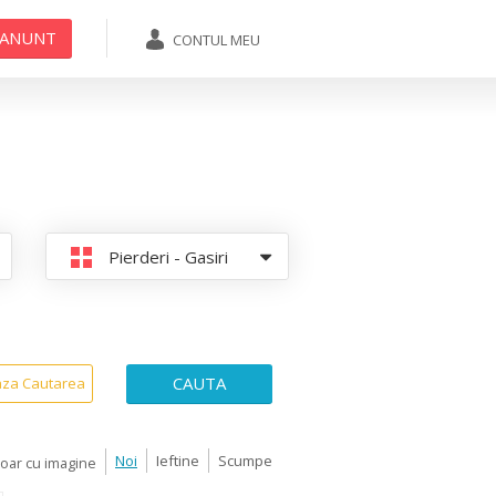
 ANUNT
CONTUL MEU
ADAUGA ANUNT
Pierderi - Gasiri
CAUTA
aza Cautarea
Noi
Ieftine
Scumpe
Doar cu imagine