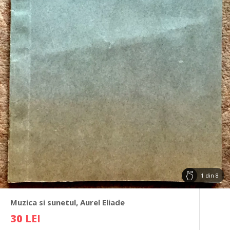
1
din
8
Muzica si sunetul, Aurel Eliade
30
LEI