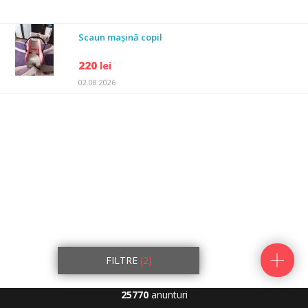
Scaun mașină copil
220
lei
02.08.2026
FILTRE
(2)
25770
anunturi