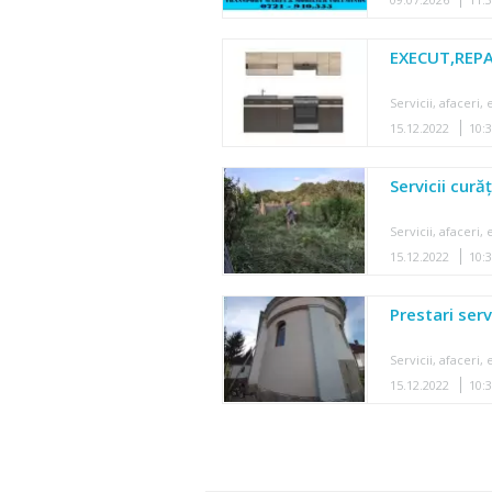
EXECUT,REP
Servicii, afaceri
15.12.2022
10:
Servicii cură
Servicii, afaceri
15.12.2022
10:
Prestari serv
Servicii, afaceri
15.12.2022
10: