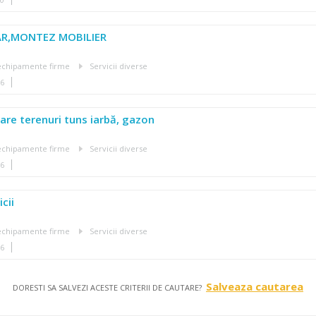
AR,MONTEZ MOBILIER
, echipamente firme
Servicii diverse
36
țare terenuri tuns iarbă, gazon
, echipamente firme
Servicii diverse
36
icii
, echipamente firme
Servicii diverse
36
Salveaza cautarea
DORESTI SA SALVEZI ACESTE CRITERII DE CAUTARE?