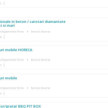
41
ionale in beton / carotari diamantate
i si mari
, echipamente firme
Servicii diverse
14
nuri mobile HORECA
, echipamente firme
Servicii diverse
27
uri mobile
, echipamente firme
Servicii diverse
25
tor/gratar BBQ PIT BOX