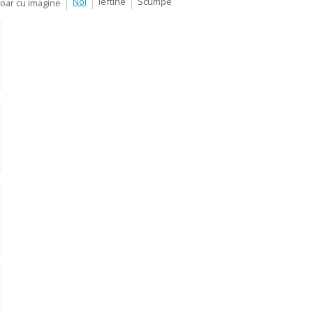
Noi
Ieftine
Scumpe
Doar cu imagine