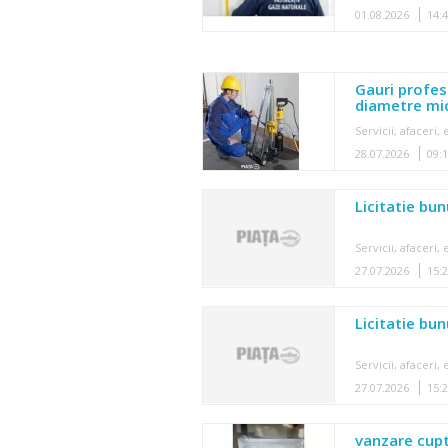
01.08.2026
14:
Gauri profes
diametre mic
Servicii, afaceri
28.07.2026
09:
Licitatie bu
Servicii, afaceri
27.07.2026
15:
Licitatie bun
Servicii, afaceri
27.07.2026
15:
vanzare cup