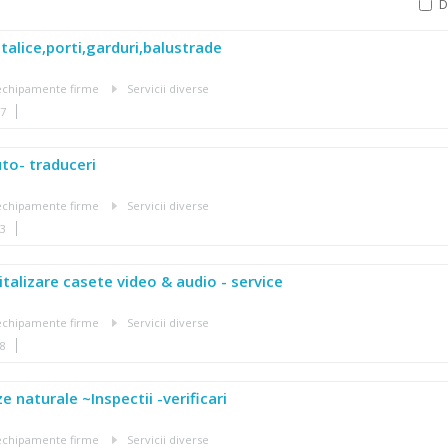
talice,porti,garduri,balustrade
, echipamente firme
Servicii diverse
07
to- traduceri
, echipamente firme
Servicii diverse
23
italizare casete video & audio - service
, echipamente firme
Servicii diverse
18
ze naturale ~Inspectii -verificari
, echipamente firme
Servicii diverse