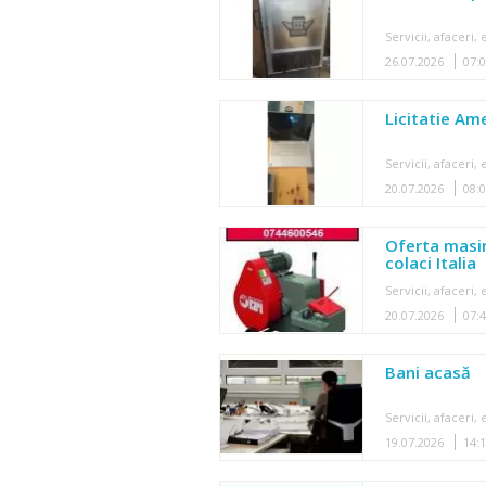
Servicii, afaceri
26.07.2026
07:
Licitatie Am
Servicii, afaceri
20.07.2026
08:
Oferta masini
colaci Italia
Servicii, afaceri
20.07.2026
07:
Bani acasă
Servicii, afaceri
19.07.2026
14: