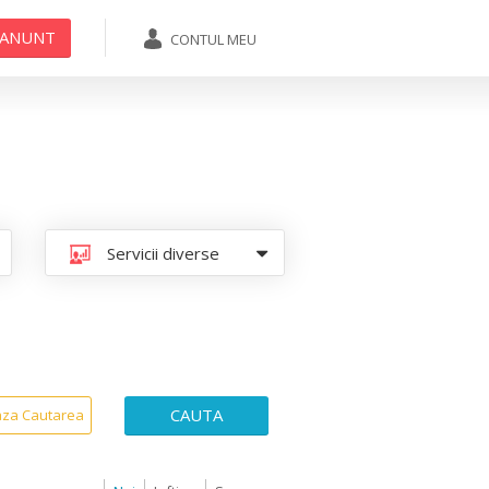
 ANUNT
CONTUL MEU
ADAUGA ANUNT
Servicii diverse
CAUTA
aza Cautarea