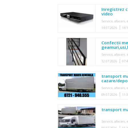
Inregistrez 
video
Servicii, afaceri
14.07.2026
14:
Confectii met
geamuri,usi,
Servicii, afaceri
12.07.2026
07:
transport m
cazare/depoz
Servicii, afaceri
09.07.2026
11:
transport m
Servicii, afaceri
09.07.2026
11: