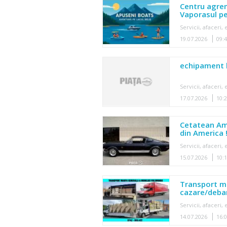
Centru agre
Vaporasul pe
Servicii, afaceri
19.07.2026
09:
echipament l
Servicii, afaceri
17.07.2026
10:
Cetatean Ame
din America !
Servicii, afaceri
15.07.2026
10:
Transport m
cazare/debar
Servicii, afaceri
14.07.2026
16: