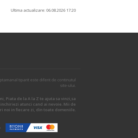
Ultima actualizare: 06.08.2026 17:20
ptamanal tiparit este diferit de continutul
site-ului.
i, Piata de la A la Z te ajuta sa vinzi,sa
inchiriezi atunci cand ai nevoie. Mii de
i noi in fiecare zi, din toate domeniile.