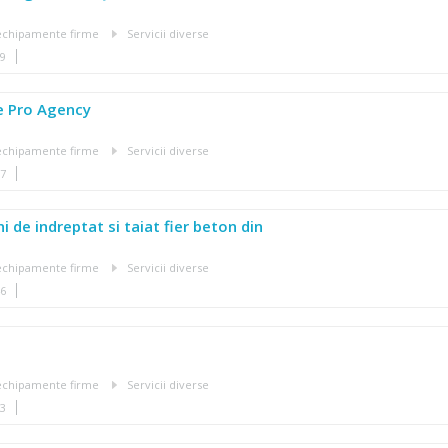
, echipamente firme
Servicii diverse
09
e Pro Agency
, echipamente firme
Servicii diverse
07
 de indreptat si taiat fier beton din
, echipamente firme
Servicii diverse
46
, echipamente firme
Servicii diverse
13