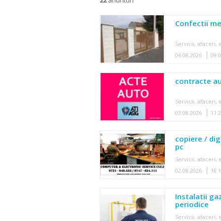
Confectii me
Servicii, afaceri
06.08.2026
09:
contracte au
Servicii, afaceri
03.08.2026
11:
copiere / dig
pc
Servicii, afaceri
02.08.2026
18:
Instalatii ga
periodice
Servicii, afaceri