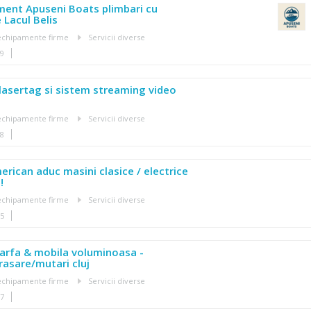
ment Apuseni Boats plimbari cu
 Lacul Belis
, echipamente firme
Servicii diverse
49
asertag si sistem streaming video
, echipamente firme
Servicii diverse
28
rican aduc masini clasice / electrice
!
, echipamente firme
Servicii diverse
15
arfa & mobila voluminoasa -
asare/mutari cluj
, echipamente firme
Servicii diverse
07