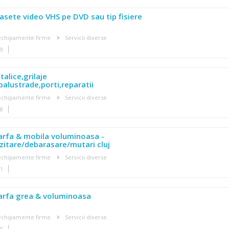
casete video VHS pe DVD sau tip fisiere
, echipamente firme
Servicii diverse
19
alice,grilaje
balustrade,porti,reparatii
, echipamente firme
Servicii diverse
48
arfa & mobila voluminoasa -
itare/debarasare/mutari cluj
, echipamente firme
Servicii diverse
31
arfa grea & voluminoasa
, echipamente firme
Servicii diverse
30