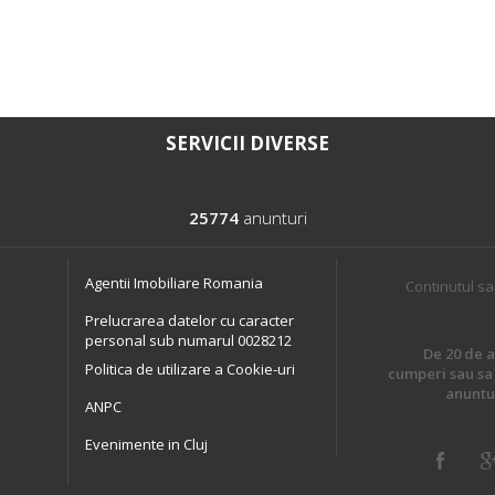
SERVICII DIVERSE
25774
anunturi
Agentii Imobiliare Romania
Continutul sa
Prelucrarea datelor cu caracter
personal sub numarul 0028212
De 20 de an
Politica de utilizare a Cookie-uri
cumperi sau sa 
anuntur
ANPC
Evenimente in Cluj