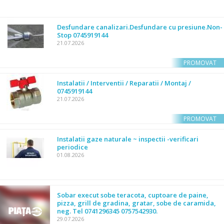
Desfundare canalizari.Desfundare cu presiune.Non-
Stop 0745919144
21.07.2026
PROMOVAT
Instalatii / Interventii / Reparatii / Montaj /
0745919144
21.07.2026
PROMOVAT
Instalatii gaze naturale ~ inspectii -verificari
periodice
01.08.2026
Sobar execut sobe teracota, cuptoare de paine,
pizza, grill de gradina, gratar, sobe de caramida,
neg. Tel 0741296345 0757542930.
29.07.2026