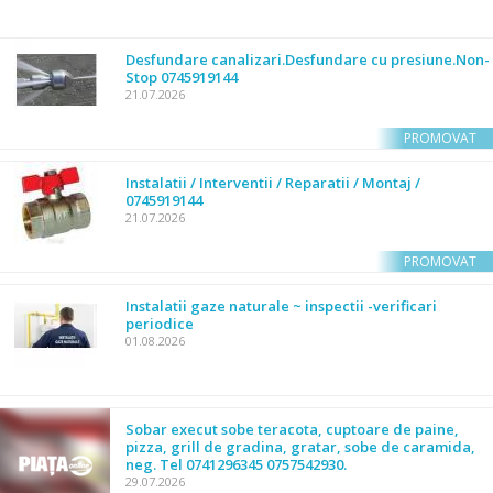
Desfundare canalizari.Desfundare cu presiune.Non-
Stop 0745919144
21.07.2026
PROMOVAT
Instalatii / Interventii / Reparatii / Montaj /
0745919144
21.07.2026
PROMOVAT
Instalatii gaze naturale ~ inspectii -verificari
periodice
01.08.2026
Sobar execut sobe teracota, cuptoare de paine,
pizza, grill de gradina, gratar, sobe de caramida,
neg. Tel 0741296345 0757542930.
29.07.2026