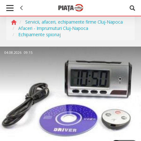
Servicii, afaceri, echipamente firme Cluj-Napoca
Afaceri - Imprumuturi Cluj-Napoca
Echipamente spionaj
04.08.2026
09:15