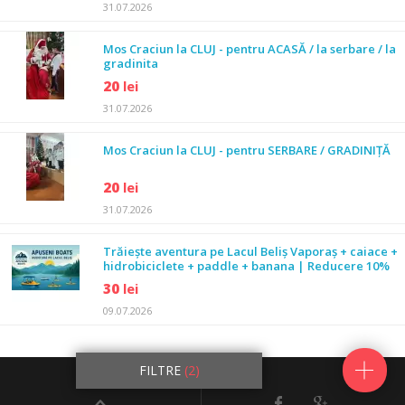
31.07.2026
Mos Craciun la CLUJ - pentru ACASĂ / la serbare / la
gradinita
20
lei
31.07.2026
Mos Craciun la CLUJ - pentru SERBARE / GRADINIȚĂ
20
lei
31.07.2026
Trăiește aventura pe Lacul Beliș Vaporaș + caiace +
hidrobiciclete + paddle + banana | Reducere 10%
30
lei
09.07.2026
25828
anunturi
FILTRE
(2)