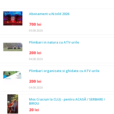
Abonament u.N.told 2026
700
lei
05.08.2026
Plimbari in natura cu ATV-urile
200
lei
04.08.2026
Plimbari organizate si ghidate cu ATV-urile
200
lei
04.08.2026
Mos Craciun la CLUJ - pentru ACASĂ / SERBARE /
BIROU
20
lei