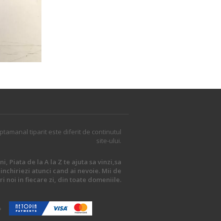
ptamanal tiparit este diferit de continutul
site-ului.
i, Piata de la A la Z te ajuta sa vinzi,sa
inchiriezi atunci cand ai nevoie. Mii de
i noi in fiecare zi, din toate domeniile.