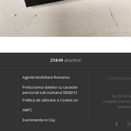
25849
anunturi
Agentii Imobiliare Romania
Continutul sa
Prelucrarea datelor cu caracter
personal sub numarul 0028212
De 20 de an
Politica de utilizare a Cookie-uri
cumperi sau sa 
anuntur
ANPC
Evenimente in Cluj