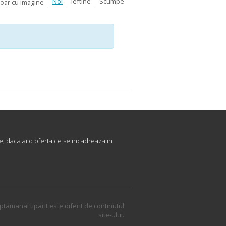
Noi
Ieftine
Scumpe
Doar cu imagine
, daca ai o oferta ce se incadreaza in
ptamanal tiparit este diferit de continutul
site-ului.