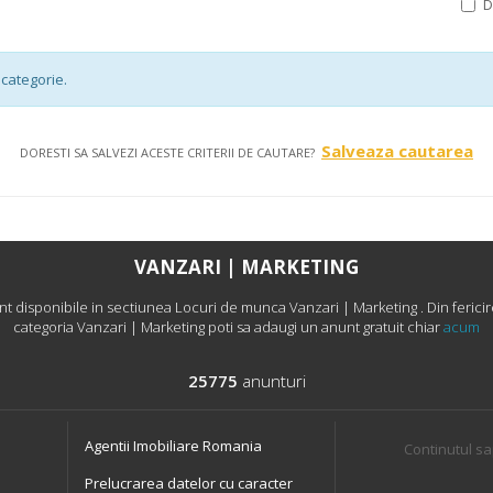
categorie.
Salveaza cautarea
DORESTI SA SALVEZI ACESTE CRITERII DE CAUTARE?
VANZARI | MARKETING
 disponibile in sectiunea Locuri de munca Vanzari | Marketing . Din fericire
categoria Vanzari | Marketing poti sa adaugi un anunt gratuit chiar
acum
25775
anunturi
Agentii Imobiliare Romania
Continutul sa
Prelucrarea datelor cu caracter