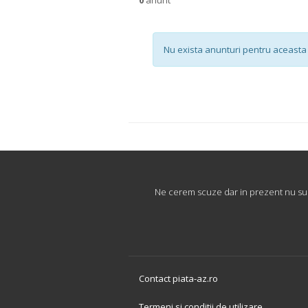
Nu exista anunturi pentru aceasta 
Ne cerem scuze dar in prezent nu sunt
Contact piata-az.ro
Termeni si conditii de utilizare