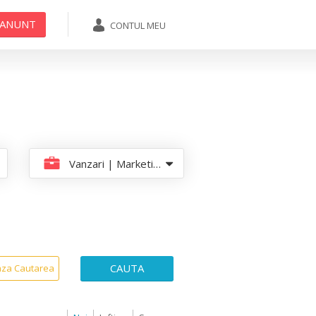
 ANUNT
CONTUL MEU
ADAUGA ANUNT
Vanzari | Marketing
CAUTA
aza Cautarea