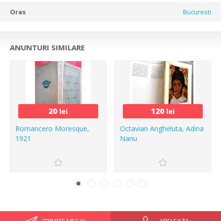
Oras
Bucuresti
ANUNTURI SIMILARE
20
lei
120
lei
Romancero Moresque,
Octavian Angheluta, Adina
1921
Nanu
TRIMITE MESAJ
APELEAZA