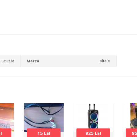
Utilizat
Marca
Altele
EI
15 LEI
925 LEI
8