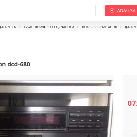
ADAUGA
UJ-NAPOCA
TV-AUDIO-VIDEO CLUJ-NAPOCA
BOXE - SISTEME AUDIO CLUJ-NAP
dcd-680
on dcd-680
07