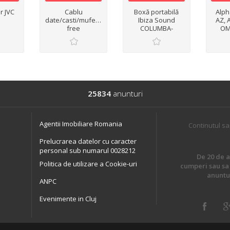
r JVC
Cablu
Boxă portabilă
Alph
date/casti/mufe/adaptoare/hands-
Ibiza Sound
AZ, 
free
COLUMBA-
OM
KARAOKE 2 10
Pion
25cm, 1000W
QUAD,
XDJ R
25834
anunturi
Agentii Imobiliare Romania
Continutul sa
Prelucrarea datelor cu caracter
personal sub numarul 0028212
De 20 de an
Politica de utilizare a Cookie-uri
cumperi sau sa 
anuntur
ANPC
Evenimente in Cluj