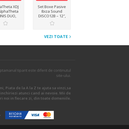
aTheta XDJ
Set Boxe Pasive
AlphaTheta
Ibiza Sound
NIS DUO,
DISCO12B – 12″,
eer DJ OPUS
600W, 3 Căi Bass
 Pioneer DJ
Reflex, 8 Ohmi
X3, Pioneer
XDJ XZ
VEZI TOATE
ptamanal tiparit este diferit de continutul
site-ului.
i, Piata de la A la Z te ajuta sa vinzi,sa
inchiriezi atunci cand ai nevoie. Mii de
i noi in fiecare zi, din toate domeniile.