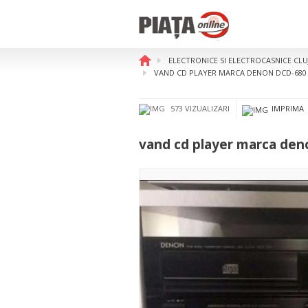
ELECTRONICE SI ELECTROCASNICE CL
vand cd player marca denon 
VAND CD PLAYER MARCA DENON DCD-680
573 VIZUALIZARI
IMPRIMA
vand cd player marca den