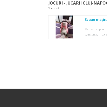
JOCURI - JUCARII CLUJ-NAPO
1
anunt
Scaun mașină
Mama si copilul
02.08.2026
22: