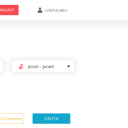
 ANUNT
CONTUL MEU
ADAUGA ANUNT
Jocuri - Jucarii
CAUTA
aza Cautarea