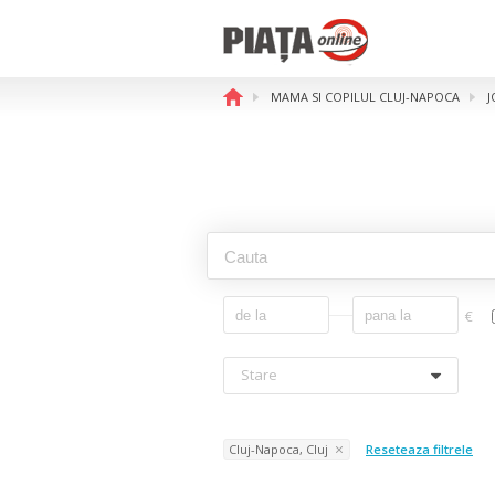
MAMA SI COPILUL CLUJ-NAPOCA
J
€
Stare
Cluj-Napoca, Cluj
Reseteaza filtrele