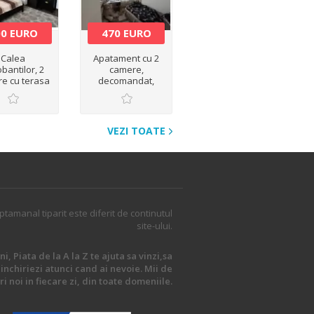
00 EURO
470 EURO
Calea
Apatament cu 2
bantilor, 2
camere,
e cu terasa
decomandat,
i parcare
Marasti
VEZI TOATE
ptamanal tiparit este diferit de continutul
site-ului.
i, Piata de la A la Z te ajuta sa vinzi,sa
inchiriezi atunci cand ai nevoie. Mii de
i noi in fiecare zi, din toate domeniile.