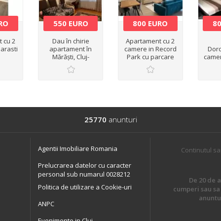
RO
550 EURO
800 EURO
8
 cu 2
Dau în chirie
Apartament cu 2
arasti
apartament în
camere in Record
Doro
Mărăști, Cluj-
Park cu parcare
camer
Napoca
subterana
s
25770
anunturi
Agentii Imobiliare Romania
Continutul sa
Prelucrarea datelor cu caracter
personal sub numarul 0028212
De 20 de an
Politica de utilizare a Cookie-uri
cumperi sau sa 
anuntur
ANPC
Evenimente in Cluj