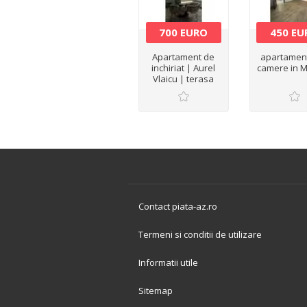
700 EURO
450 EU
Apartament de
apartament
inchiriat | Aurel
camere in M
Vlaicu | terasa
generoasa | loc
de parcare
inclusa
Contact piata-az.ro
Termeni si conditii de utilizare
Informatii utile
Sitemap