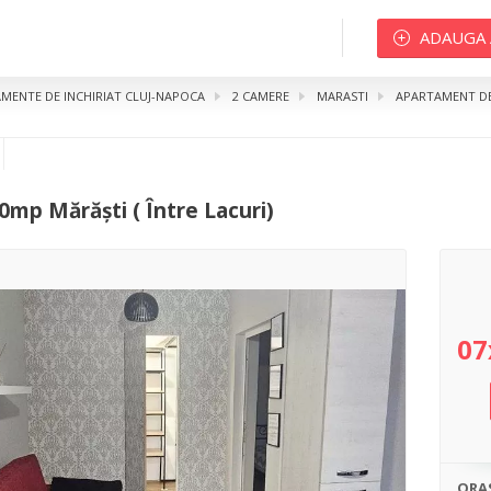
ADAUGA
MENTE DE INCHIRIAT CLUJ-NAPOCA
2 CAMERE
MARASTI
APARTAMENT DE 
 Mărăști ( Între Lacuri)
0mp Mărăști ( Între Lacuri)
07
ORA