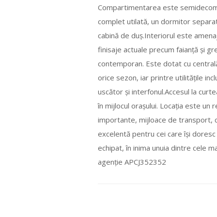
Compartimentarea este semidecomand
complet utilată, un dormitor separa
cabină de duș.Interiorul este amenaj
finisaje actuale precum faianță și g
contemporan. Este dotat cu centrală
orice sezon, iar printre utilitățile i
uscător și interfonul.Accesul la cur
în mijlocul orașului. Locația este u
importante, mijloace de transport, c
excelentă pentru cei care își dores
echipat, în inima unuia dintre cele ma
agenție APCJ352352