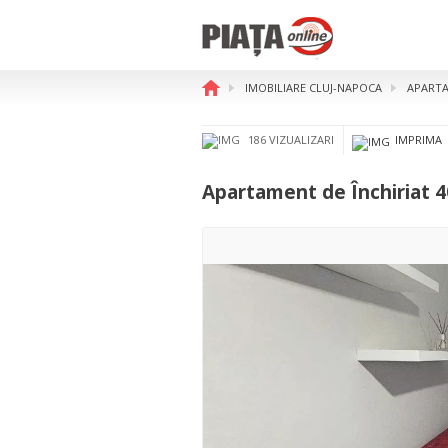
IMOBILIARE CLUJ-NAPOCA
APARTA
Apartament de Închiriat 40mp
186 VIZUALIZARI
IMPRIMA
Apartament de Închiriat 4