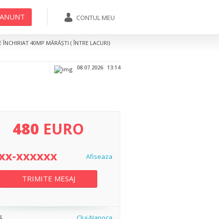
 ANUNT
CONTUL MEU
07xx-xxxxxx
TRIMITE MESAJ
ÎNCHIRIAT 40MP MĂRĂȘTI ( ÎNTRE LACURI)
Afiseaza
08.07.2026
13:14
480
EURO
xx-xxxxxx
Afiseaza
TRIMITE MESAJ
S
Cluj-Napoca