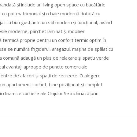
ată și include un living open space cu bucătărie
t cu pat matrimonial și o baie modernă dotată cu
at cu bun gust, într-un stil modern și funcțional, având
resie moderne, parchet laminat și mobilier
 termică proprie pentru un confort termic optim în
ncluse se numără frigiderul, aragazul, mașina de spălat cu
tea comună adaugă un plus de relaxare și spațiu verde
n real avantaj: aproape de puncte comerciale
entre de afaceri și spații de recreere. O alegere
c un apartament cochet, bine poziționat și complet
i dinamice cartiere ale Clujului. Se închiriază prin