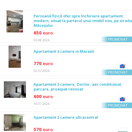
Persoană fizică ofer spre închiriere apartament
modern, situat la parterul unui imobil nou, pe strada
Măceșului.
650
euro
PROMOVAT
03.08.2026
Apartament 3 camere in Marasti
770
euro
02.07.2026
PROMOVAT
Apartament 2 camere, Zorilor, aer conditionat,
parcare, proaspat renovat
600
euro
10.07.2026
PROMOVAT
Apartament 2 camere ultracentral
570
euro