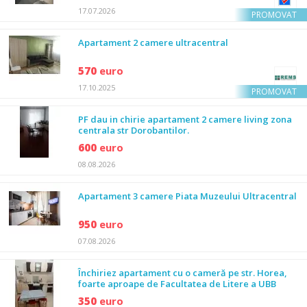
17.07.2026
PROMOVAT
Apartament 2 camere ultracentral
570
euro
17.10.2025
PROMOVAT
PF dau in chirie apartament 2 camere living zona
centrala str Dorobantilor.
600
euro
08.08.2026
Apartament 3 camere Piata Muzeului Ultracentral
950
euro
07.08.2026
Închiriez apartament cu o cameră pe str. Horea,
foarte aproape de Facultatea de Litere a UBB
350
euro