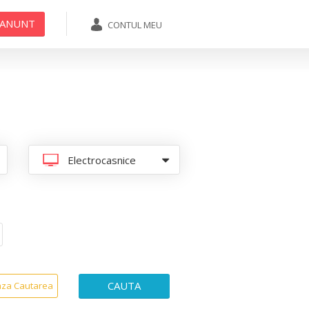
 ANUNT
CONTUL MEU
ADAUGA ANUNT
Electrocasnice
CAUTA
aza Cautarea