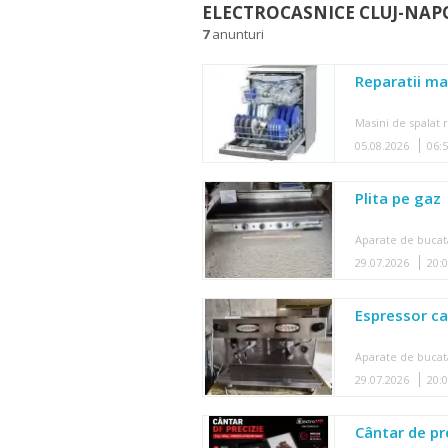
ELECTROCASNICE CLUJ-NAPO
7
anunturi
Reparatii ma
Masini de spalat 
05.08.2026
06:
Plita pe gaz
Aparate de bucat
29.07.2026
20:
Espressor c
Aparate de bucat
29.07.2026
20:
Cântar de pre