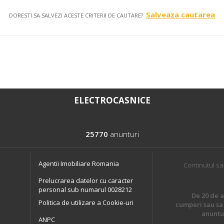
Salveaza cautarea
DORESTI SA SALVEZI ACESTE CRITERII DE CAUTARE?
ELECTROCASNICE
25770
anunturi
Agentii Imobiliare Romania
Continutul sa
Prelucrarea datelor cu caracter
personal sub numarul 0028212
De 20 de an
Politica de utilizare a Cookie-uri
cumperi sau sa 
anuntur
ANPC