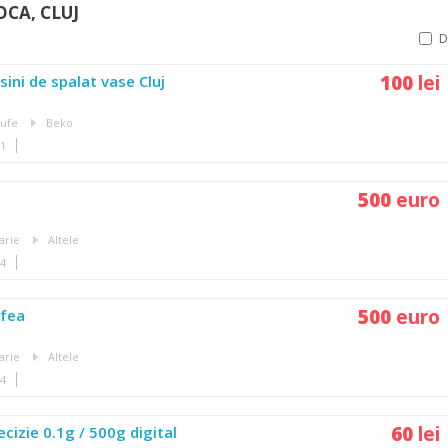
CA, CLUJ
100
lei
sini de spalat vase Cluj
rufe
Beko
51
500
euro
arie
Altele
04
500
euro
afea
arie
Altele
04
60
lei
cizie 0.1g / 500g digital