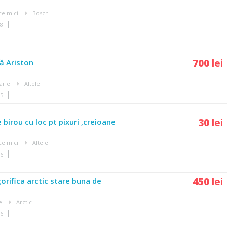
ce mici
Bosch
38
700
lei
ă Ariston
arie
Altele
25
30
lei
birou cu loc pt pixuri ,creioane
ce mici
Altele
26
450
lei
orifica arctic stare buna de
e
Arctic
36