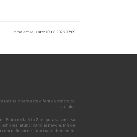
Ultima actualizare: 07.08.2026 07:09
ptamanal tiparit este diferit de continutul
site-ului.
i, Piata de la A la Z te ajuta sa vinzi,sa
inchiriezi atunci cand ai nevoie. Mii de
i noi in fiecare zi, din toate domeniile.