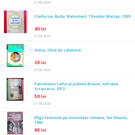
07.08.2026
Confucius. Buda. Mahomed, Theodor Martas, 1939
40
lei
07.08.2026
Viena, Ghid de calatorie
30
lei
07.08.2026
Patrimoniu cultural Judetul Brasov, Adriana
Scripcariu, 2013
50
lei
07.08.2026
Efigii feminine pe monedele romane, Ion Donoiu,
1983
80
lei