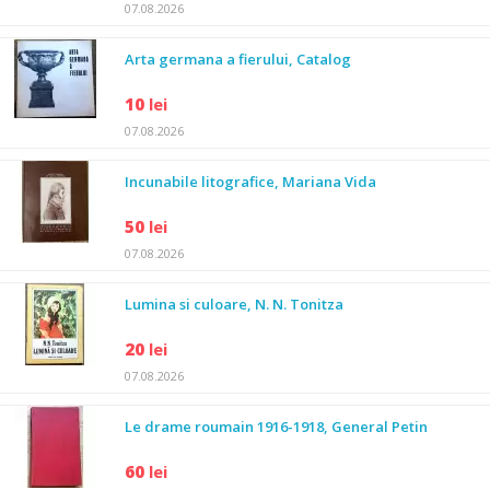
07.08.2026
Arta germana a fierului, Catalog
10
lei
07.08.2026
Incunabile litografice, Mariana Vida
50
lei
07.08.2026
Lumina si culoare, N. N. Tonitza
20
lei
07.08.2026
Le drame roumain 1916-1918, General Petin
60
lei