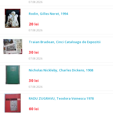
07.08.2026
Rodin, Gilles Neret, 1994
20
lei
07.08.2026
Traian Bradean, Cinci Cataloage de Expozitii
30
lei
07.08.2026
Nicholas Nickleby, Charles Dickens, 1908
30
lei
07.08.2026
RADU ZUGRAVU, Teodora Voinescu 1978
60
lei